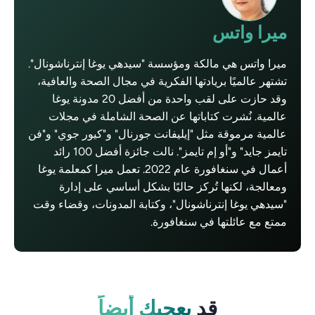
ميرا واتس
ميرا واتس هي مالكة ومؤسسة "سيدهي يوغا إنترناشونال".
تشتهر عالميًا بريادتها الفكرية في مجال الصحة والعافية،
وقد حازت على لقب واحدة من أفضل 20 مدونة يوغا
عالمية. نُشرت كتاباتها عن الصحة الشاملة في مجلات
عالمية مرموقة مثل "إيليفانت جورنال" و"كيور جوي" و"فن
تايمز جايد" و"أو إم تايمز". نالت جائزة أفضل 100 رائد
أعمال في سنغافورة عام 2022. تعمل ميرا كمعلمة يوغا
ومعالجة، لكنها تُركز حاليًا بشكل أساسي على إدارة
"سيدهي يوغا إنترناشونال"، وكتابة المدونات، وقضاء وقت
ممتع مع عائلتها في سنغافورة.
قد
يعجبك أيضاً