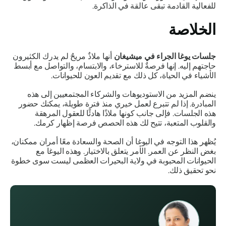
للفعالية القادمة تبقى عالقة في الذاكرة.
الخلاصة
جلسات يوغا الجراء في ميشيغان
أنها ملاذٌ مريحٌ لم يدرك الكثيرون
حاجتهم إليه. إنها فرصةٌ للاسترخاء، والابتسام، والتواصل مع أبسط
الأشياء في الحياة، كل ذلك مع تقديم العون للحيوانات.
ينضم المزيد من الاستوديوهات والشركاء المجتمعيين إلى هذه
المبادرة. إذا لم تتبرع لعمل خيري منذ فترة طويلة، يمكنك حضور
هذه الجلسات. فإلى جانب كونها ملاذًا هادئًا للعقول المرهقة
والقلوب المتعبة، تتيح لك هذه الحصص فرصة إظهار كرمك.
يُظهر هذا التوجه في اليوغا أن الصحة والسعادة معًا أمران ممكنان،
بغض النظر عن العمر. الأمر يتعلق بالاختيار. وهذه اليوغا مع
الحيوانات المحبوبة في ولاية البحيرات العظمى ليست سوى خطوة
نحو تحقيق ذلك.