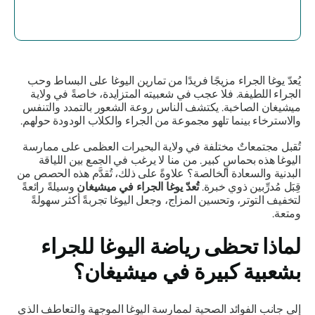
يُعدّ يوغا الجراء مزيجًا فريدًا من تمارين اليوغا على البساط وحب
الجراء اللطيفة. فلا عجب في شعبيته المتزايدة، خاصةً في ولاية
ميشيغان الصاخبة. يكتشف الناس روعة الشعور بالتمدد والتنفس
والاسترخاء بينما تلهو مجموعة من الجراء والكلاب الودودة حولهم.
تُقبل مجتمعاتٌ مختلفة في ولاية البحيرات العظمى على ممارسة
اليوغا هذه بحماسٍ كبير. من منا لا يرغب في الجمع بين اللياقة
البدنية والسعادة الخالصة؟ علاوةً على ذلك، تُقدَّم هذه الحصص من
قِبَل مُدرِّبين ذوي خبرة.
تُعدّ يوغا الجراء في ميشيغان
وسيلةً رائعةً
لتخفيف التوتر، وتحسين المزاج، وجعل اليوغا تجربةً أكثر سهولةً
ومتعة.
لماذا تحظى رياضة اليوغا للجراء
بشعبية كبيرة في ميشيغان؟
إلى جانب الفوائد الصحية لممارسة اليوغا الموجهة والتعاطف الذي