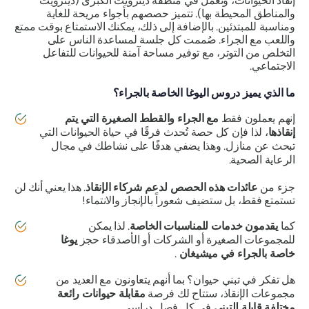
إنقاذ الحيوانات، وتعمل في منطقة ديترويت الكبرى (ديترويت
والمناطق المحيطة بها). تتميز حصصهم بأجواء مريحة للغاية
ومناسبة للمبتدئين. بالإضافة إلى ذلك، يمكنك الاستمتاع بوقت ممتع
واللعب مع الجراء. صُممت كل جلسة لمساعدة الناس على
التخلص من التوتر، مع توفير مساحة آمنة للحيوانات للتفاعل
الاجتماعي.
ما الذي يميز دروس اليوغا الخاصة بالجراء؟
إنهم يعملون فقط
مع الجراء والقطط الصغيرة التي يتم
إنقاذها
، لذا فإن كل حصة تُحدث فرقًا في حياة الحيوانات التي
تبحث عن منازل. وهذا يضفي هدفًا على نشاطك في مجال
الرعاية الصحية.
جزء من
عائدات هذه الحصص لدعم شركاء الإنقاذ
. هذا يعني أنك لن
تستمتع فقط، بل ستضيف شعوراً بالإنجاز والانتماء!
كما
يقدمون خدمات للمناسبات الخاصة
. لذا يمكن
للمجموعات الصغيرة أو الشركات أو الأصدقاء حجز
يوغا
خاصة بالجراء في ميشيغان
.
هل تفكر في تبني حيوان؟ بما أنهم يتعاونون مع العديد من
مجموعات الإنقاذ، ستتاح لك فرصة
مقابلة حيوانات رائعة
مختلفة قابلة للتبني
في كل فصل دراسي.