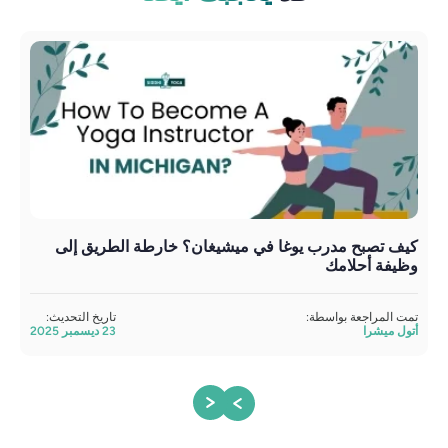
كيف تصبح مدرب يوغا في ميشيغان؟ خارطة الطريق إلى
درو
وظيفة أحلامك
آمن
تمت المراجعة بواسطة:
تاريخ التحديث:
تمت 
أتول ميشرا
23 ديسمبر 2025
أتول