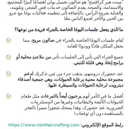
"مينت هير كرافتينج" هو صالون تجميل يولي اهتمامًا كبيرًا للمجتمع،
والاستدامة، والصحة. يقدم الصالون خدمات قص الشعر، وتلوينه،
والعناية بفروة الرأس، بالإضافة إلى تنظيمه فعاليات يوغا مع جرو
بين الحين والآخر لجمع الناس معًا.
ما الذي يجعل جلسات اليوغا الخاصة بالجراء فريدة من نوعها؟
تُقام جلسات اليوغا الخاصة بالجراء في
صالون مريح
، مما
يجعل المكان هادئًا وودودًا للغاية.
جميع الجراء التي تأتي إلى الجلسات تأتي
من ملاجئ محلية أو
برامج إنقاذ وهي قابلة للتبني.
عند حضورك دروسهم، يذهب جزء من ثمن تذكرتك
لدعم
مجموعة محلية معنية برعاية الحيوانات، وهي جمعية أصدقاء
ديترويت لرعاية الحيوانات والسيطرة عليها.
أفضل ما في الأمر أنهم
يرحبون أيضاً بالتبرعات
مثل طعام
الحيوانات الأليفة والبطانيات وغيرها من المستلزمات
الضرورية عند حضورك. وهذا يمنحك شعوراً مميزاً بالفخر
بالمساهمة دون أي توقعات!
رابط الموقع الإلكتروني:
https://www.minthaircrafting.com