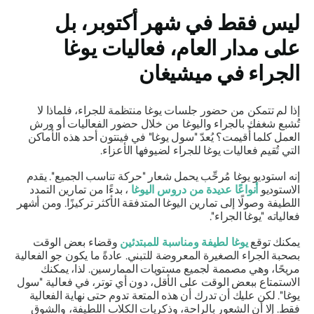
ليس فقط في شهر أكتوبر، بل
على مدار العام، فعاليات يوغا
الجراء في ميشيغان
إذا لم تتمكن من حضور جلسات يوغا منتظمة للجراء، فلماذا لا
تُشبع شغفك بالجراء واليوغا من خلال حضور الفعاليات أو ورش
العمل كلما أُقيمت؟ يُعدّ "سول يوغا" في فينتون أحد هذه الأماكن
التي تُقيم فعاليات يوغا للجراء لضيوفها الأعزاء.
إنه استوديو يوغا مُرحِّب يحمل شعار "حركة تناسب الجميع". يقدم
الاستوديو
أنواعًا عديدة من دروس اليوغا
، بدءًا من تمارين التمدد
اللطيفة وصولًا إلى تمارين اليوغا المتدفقة الأكثر تركيزًا. ومن أشهر
فعالياته "يوغا الجراء".
يمكنك توقع
يوغا لطيفة ومناسبة للمبتدئين
وقضاء بعض الوقت
بصحبة الجراء الصغيرة المعروضة للتبني. عادةً ما يكون جو الفعالية
مريحًا، وهي مصممة لجميع مستويات الممارسين. لذا، يمكنك
الاستمتاع ببعض الوقت على الأقل، دون أي توتر، في فعالية "سول
يوغا". لكن عليك أن تدرك أن هذه المتعة تدوم حتى نهاية الفعالية
فقط. إلا أن الشعور بالراحة، وذكريات الكلاب اللطيفة، والشوق