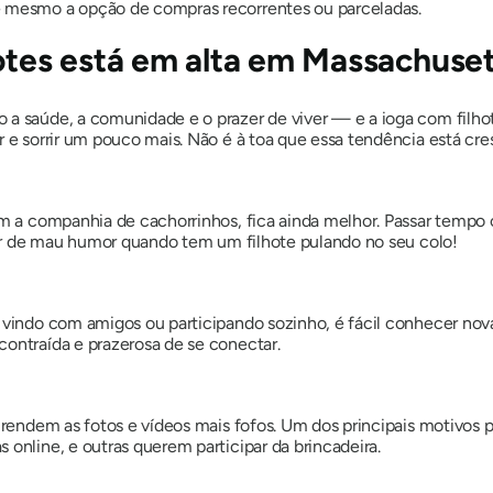
é mesmo a opção de compras recorrentes ou parceladas.
hotes está em alta em Massachuse
 a saúde, a comunidade e o prazer de viver — e a ioga com filhot
r e sorrir um pouco mais. Não é à toa que essa tendência está c
om a companhia de cachorrinhos, fica ainda melhor. Passar tempo
icar de mau humor quando tem um filhote pulando no seu colo!
ê vindo com amigos ou participando sozinho, é fácil conhecer nov
contraída e prazerosa de se conectar.
a rendem as fotos e vídeos mais fofos. Um dos principais motivos
 online, e outras querem participar da brincadeira.