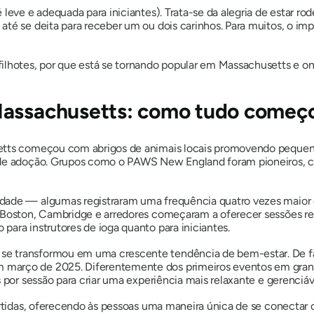
leve e adequada para iniciantes). Trata-se da alegria de estar rod
té se deita para receber um ou dois carinhos. Para muitos, o imp
ilhotes, por que está se tornando popular em Massachusetts e on
Massachusetts: como tudo começ
etts começou com abrigos de animais locais promovendo pequenos
s de adoção. Grupos como o PAWS New England foram pioneiros, 
dade — algumas registraram uma frequência quatro vezes maior 
 Boston, Cambridge e arredores começaram a oferecer sessões regu
ara instrutores de ioga quanto para iniciantes.
e transformou em uma crescente tendência de bem-estar. De fa
 março de 2025. Diferentemente dos primeiros eventos em grand
 por sessão para criar uma experiência mais relaxante e gerenciáv
ertidas, oferecendo às pessoas uma maneira única de se conectar 