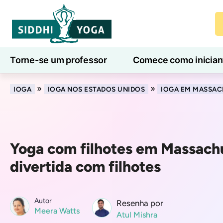
Torne-se um professor
Comece como inician
Aulas de ioga online
7 Dias de Bem-Estar
»
»
IOGA
IOGA NOS ESTADOS UNIDOS
IOGA EM MASSAC
Yoga com filhotes em Massach
divertida com filhotes
Autor
Resenha por
Meera Watts
Atul Mishra