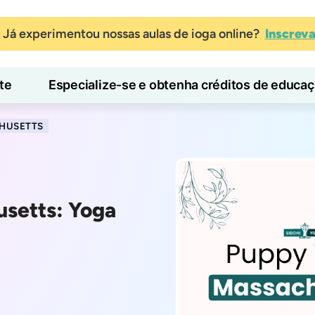
Já experimentou nossas aulas de ioga online?
Inscrev
te
Especialize-se e obtenha créditos de educa
Blog
Aprender
HUSETTS
usetts: Yoga