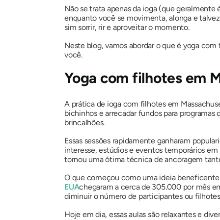
Não se trata apenas da ioga (que geralmente é 
enquanto você se movimenta, alonga e talvez a
sim sorrir, rir e aproveitar o momento.
Neste blog, vamos abordar o que é yoga com f
você.
Yoga com filhotes em 
A prática de ioga com filhotes em Massachus
bichinhos e arrecadar fundos para programa
brincalhões.
Essas sessões rapidamente ganharam populari
interesse, estúdios e eventos temporários em
tornou uma ótima técnica de ancoragem tanto p
O que começou como uma ideia beneficente s
EUA
chegaram a cerca de 305.000 por mês em
diminuir o número de participantes ou filhotes
Hoje em dia, essas aulas são relaxantes e div