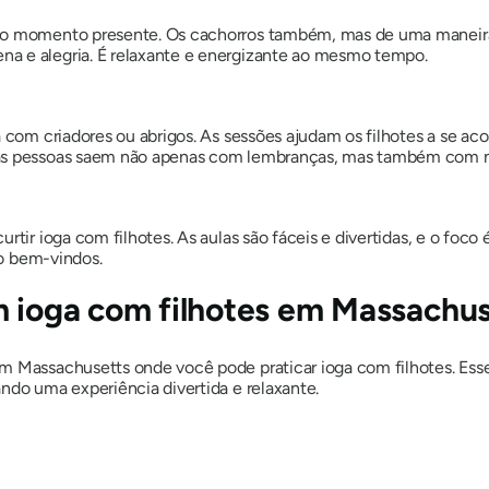
no momento presente. Os cachorros também, mas de uma maneira 
a e alegria. É relaxante e energizante ao mesmo tempo.
ia com criadores ou abrigos. As sessões ajudam os filhotes a se
 as pessoas saem não apenas com lembranças, mas também com n
rtir ioga com filhotes. As aulas são fáceis e divertidas, e o foco
ão bem-vindos.
m ioga com filhotes em Massachu
em Massachusetts onde você pode praticar ioga com filhotes. E
ndo uma experiência divertida e relaxante.