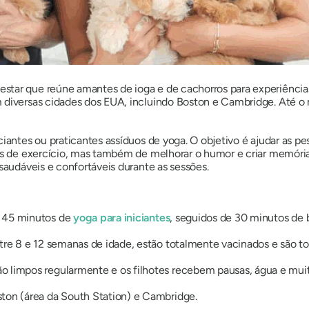
tar que reúne amantes de ioga e de cachorros para experiências 
m diversas cidades dos EUA, incluindo Boston e Cambridge. Até 
iantes ou praticantes assíduos de yoga. O objetivo é ajudar as pe
penas de exercício, mas também de melhorar o humor e criar memór
udáveis ​​e confortáveis ​​durante as sessões.
– 45 minutos de
yoga para iniciantes
, seguidos de 30 minutos de b
tre 8 e 12 semanas de idade, estão totalmente vacinados e são 
ão limpos regularmente e os filhotes recebem pausas, água e mui
ton (área da South Station) e Cambridge.