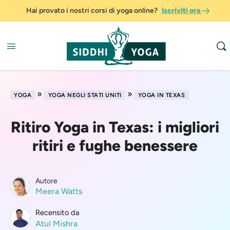
Hai provato i nostri corsi di yoga online?
Iscriviti ora
»
»
YOGA
YOGA NEGLI STATI UNITI
YOGA IN TEXAS
Ritiro Yoga in Texas: i migliori
ritiri e fughe benessere
Autore
Meera Watts
Recensito da
Atul Mishra