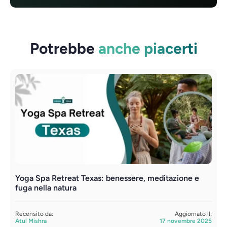
Potrebbe
anche piacerti
Yoga Spa Retreat Texas: benessere, meditazione e
R
fuga nella natura
r
Recensito da:
Aggiornato il:
R
Atul Mishra
17 novembre 2025
A