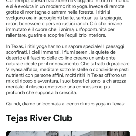
Col tempo, questa tradizione ha viaggiato in tutto il mondo
e si è evoluta in un moderno ritiro yoga. Invece di remote
grotte di montagna o ashram nella foresta, i ritiri si
svolgono ora in accoglienti baite, santuari sulla spiaggia,
resort benessere e persino rustici ranch. Ciò che rimane
immutato è il cuore che li anima, un'opportunità per
rallentare, guarire e scoprire l'equilibrio interiore.
In Texas, i ritiri yoga hanno un sapore speciale! I paesaggi
sconfinati, i cieli immensi, i fiumi sereni, la quiete del
deserto e il fascino delle colline creano un ambiente
naturale ideale per il rinnovamento. Che si tratti di praticare
Vinyasa all'alba, meditare sotto le stelle o condividere pasti
nutrienti con persone affini, molti ritiri in Texas offrono un
mix di riposo e avventura. I suoi benefici sono la chiarezza
mentale, il rilascio emotivo e una connessione più
profonda che supporta la crescita.
Quindi, diamo un'occhiata ai centri di ritiro yoga in Texas:
Tejas River Club