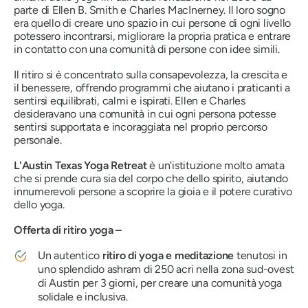
parte di Ellen B. Smith e Charles MacInerney. Il loro sogno
era quello di creare uno spazio in cui persone di ogni livello
potessero incontrarsi, migliorare la propria pratica e entrare
in contatto con una comunità di persone con idee simili.
Il ritiro si è concentrato sulla consapevolezza, la crescita e
il benessere, offrendo programmi che aiutano i praticanti a
sentirsi equilibrati, calmi e ispirati. Ellen e Charles
desideravano una comunità in cui ogni persona potesse
sentirsi supportata e incoraggiata nel proprio percorso
personale.
L'Austin Texas Yoga Retreat
è un'istituzione molto amata
che si prende cura sia del corpo che dello spirito, aiutando
innumerevoli persone a scoprire la gioia e il potere curativo
dello yoga.
Offerta di ritiro yoga –
Un autentico
ritiro di yoga e meditazione
tenutosi in
uno splendido ashram di 250 acri nella zona sud-ovest
di Austin per 3 giorni, per creare una comunità yoga
solidale e inclusiva.