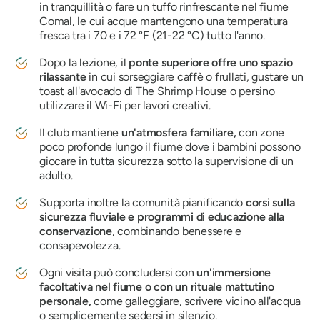
in tranquillità o fare un tuffo rinfrescante nel fiume
Comal, le cui acque mantengono una temperatura
fresca tra i 70 e i 72 °F (21-22 °C) tutto l'anno.
Dopo la lezione, il
ponte superiore offre uno spazio
rilassante
in cui sorseggiare caffè o frullati, gustare un
toast all'avocado di The Shrimp House o persino
utilizzare il Wi-Fi per lavori creativi.
Il club mantiene
un'atmosfera familiare,
con zone
poco profonde lungo il fiume dove i bambini possono
giocare in tutta sicurezza sotto la supervisione di un
adulto.
Supporta inoltre la comunità pianificando
corsi sulla
sicurezza fluviale e programmi di educazione alla
conservazione
, combinando benessere e
consapevolezza.
Ogni visita può concludersi con
un'immersione
facoltativa nel fiume o con un rituale mattutino
personale,
come galleggiare, scrivere vicino all'acqua
o semplicemente sedersi in silenzio.