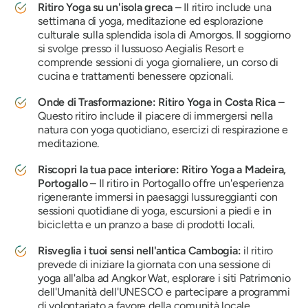
Ritiro Yoga su un'isola greca –
Il ritiro include una
settimana di yoga, meditazione ed esplorazione
culturale sulla splendida isola di Amorgos. Il soggiorno
si svolge presso il lussuoso Aegialis Resort e
comprende sessioni di yoga giornaliere, un corso di
cucina e trattamenti benessere opzionali.
Onde di Trasformazione: Ritiro Yoga in Costa Rica –
Questo ritiro include il piacere di immergersi nella
natura con yoga quotidiano, esercizi di respirazione e
meditazione.
Riscopri la tua pace interiore: Ritiro Yoga a Madeira,
Portogallo –
Il ritiro in Portogallo offre un'esperienza
rigenerante immersi in paesaggi lussureggianti con
sessioni quotidiane di yoga, escursioni a piedi e in
bicicletta e un pranzo a base di prodotti locali.
Risveglia i tuoi sensi nell'antica Cambogia:
il ritiro
prevede di iniziare la giornata con una sessione di
yoga all'alba ad Angkor Wat, esplorare i siti Patrimonio
dell'Umanità dell'UNESCO e partecipare a programmi
di volontariato a favore della comunità locale.