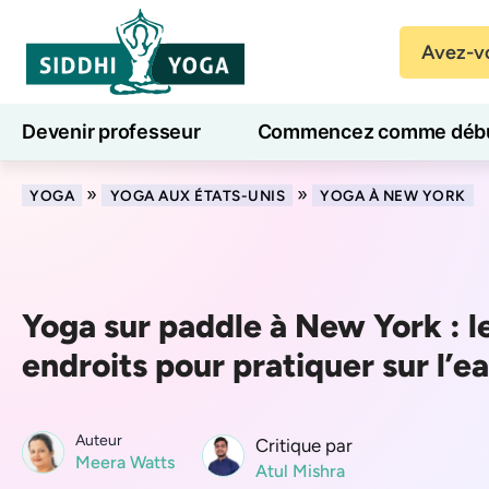
Avez-vo
Devenir professeur
Commencez comme débu
Cours de yoga en ligne
7 jours de bien-être
»
»
YOGA
YOGA AUX ÉTATS-UNIS
YOGA À NEW YORK
Yoga sur paddle à New York : l
endroits pour pratiquer sur l’e
Auteur
Critique par
Meera Watts
Atul Mishra