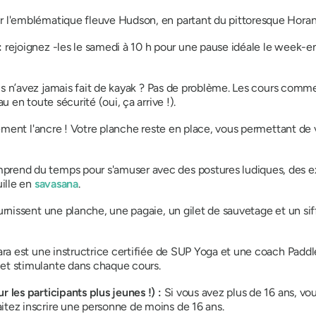
r l'emblématique fleuve Hudson, en partant du pittoresque Horan
:
rejoignez
-les le samedi à 10 h pour une pause idéale le week-e
s n’avez
jamais fait de kayak ? Pas de problème. Les cours comme
u en toute sécurité (oui, ça arrive !).
ralement l'ancre ! Votre planche reste en place, vous permettant 
rend du temps pour s'amuser avec des postures ludiques, des ex
uille en
savasana
.
ournissent une planche, une pagaie, un gilet de sauvetage et un si
ara est une instructrice certifiée de SUP Yoga et une coach Paddle
 et stimulante dans chaque cours.
r les participants plus jeunes !) :
Si vous avez plus de 16 ans, v
itez inscrire une personne de moins de 16 ans.