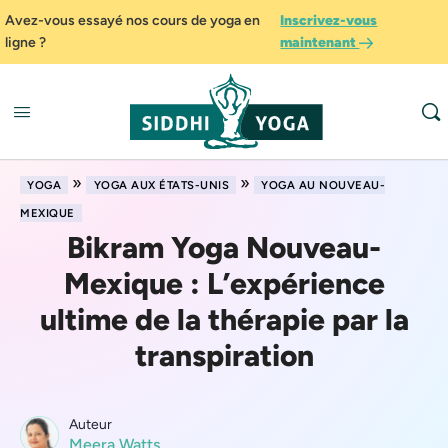
Avez-vous essayé nos cours de yoga en
Inscrivez-vous
ligne ?
maintenant
»
»
YOGA
YOGA AUX ÉTATS-UNIS
YOGA AU NOUVEAU-
MEXIQUE
Bikram Yoga Nouveau-
Mexique : L’expérience
ultime de la thérapie par la
transpiration
Auteur
Meera Watts