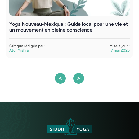
Yoga Nouveau-Mexique : Guide local pour une vie et
R
un mouvement en pleine conscience
r
Critique rédigée par :
Mise à jour :
C
Atul Mishra
7 mai 2026
A