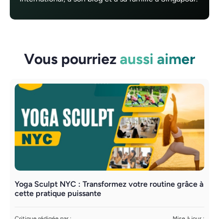
Vous pourriez
aussi aimer
Yoga Sculpt NYC : Transformez votre routine grâce à
C
cette pratique puissante
C
A
Critique rédigée par :
Mise à jour :