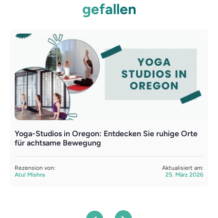
gefallen
Yoga-Studios in Oregon: Entdecken Sie ruhige Orte
P
für achtsame Bewegung
p
Rezension von:
Aktualisiert am:
R
Atul Mishra
25. März 2026
A