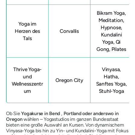
Bikram Yoga,
Meditation,
Yoga im
Hypnose,
Herzen des
Corvallis
Kundalini
Tals
Yoga, Qi
Gong, Pilates
Thrive Yoga-
Vinyasa,
und
Hatha,
Oregon City
Wellnesszentr
Sanftes Yoga,
um
Stuhl-Yoga
Ob Sie
Yogakurse in Bend
,
Portland oder anderswo in
Oregon
wählen – Yogastudios im ganzen Bundesstaat
bieten eine große Auswahl an Kursen. Von dynamischem
Vinyasa-Yoga bis hin zu Yin- und Kundalini-Yoga mit Fokus