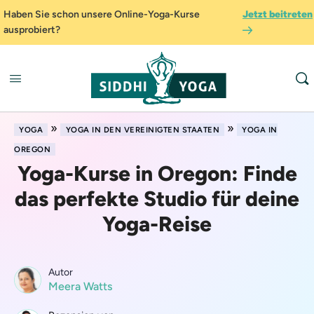
Haben Sie schon unsere Online-Yoga-Kurse
Jetzt beitreten
ausprobiert?
»
»
YOGA
YOGA IN DEN VEREINIGTEN STAATEN
YOGA IN
OREGON
Yoga-Kurse in Oregon: Finde
das perfekte Studio für deine
Yoga-Reise
Autor
Meera Watts