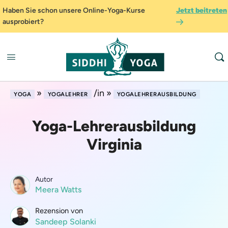
Haben Sie schon unsere Online-Yoga-Kurse
Jetzt beitreten
ausprobiert?
»
/in »
YOGA
YOGALEHRER
YOGALEHRERAUSBILDUNG
Yoga-Lehrerausbildung
Virginia
Autor
Meera Watts
Rezension von
Sandeep Solanki