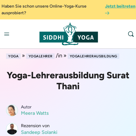
Haben Sie schon unsere Online-Yoga-Kurse
Jetzt beitreten
ausprobiert?
»
/in »
YOGA
YOGALEHRER
YOGALEHRERAUSBILDUNG
Yoga-Lehrerausbildung Surat
Thani
Autor
Meera Watts
Rezension von
Sandeep Solanki