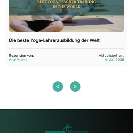
Die beste Yoga-Lehrerausbildung der Welt
L
Y
Rezension von:
Aktualisiert am:
Atul Mishra
4. Juli 2026
R
S