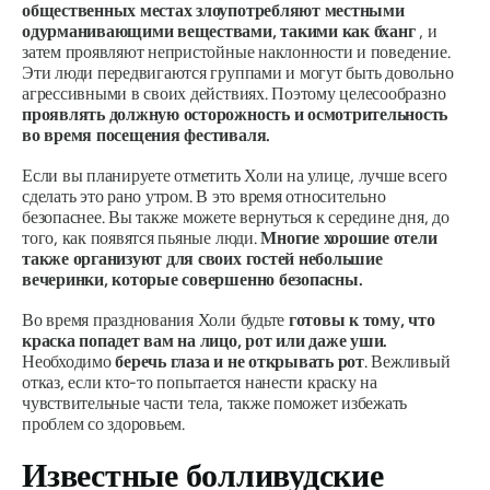
общественных местах злоупотребляют местными
одурманивающими веществами, такими как
бханг
, и
затем проявляют непристойные наклонности и поведение.
Эти люди передвигаются группами и могут быть довольно
агрессивными в своих действиях. Поэтому целесообразно
проявлять должную осторожность и осмотрительность
во время посещения фестиваля.
Если вы планируете отметить Холи на улице, лучше всего
сделать это рано утром. В это время относительно
безопаснее. Вы также можете вернуться к середине дня, до
того, как появятся пьяные люди.
Многие хорошие отели
также организуют для своих гостей небольшие
вечеринки, которые совершенно безопасны.
Во время празднования Холи будьте
готовы к тому, что
краска попадет вам на лицо, рот или даже уши.
Необходимо
беречь глаза и не открывать рот
. Вежливый
отказ, если кто-то попытается нанести краску на
чувствительные части тела, также поможет избежать
проблем со здоровьем.
Известные болливудские