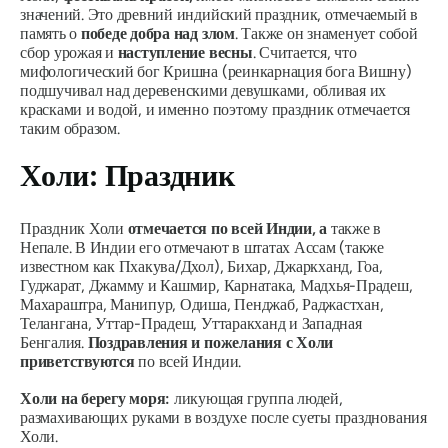
значений. Это древний индийский праздник, отмечаемый в
память о
победе добра над злом
. Также он знаменует собой
сбор урожая и
наступление весны
. Считается, что
мифологический бог Кришна (реинкарнация бога Вишну)
подшучивал над деревенскими девушками, обливая их
красками и водой, и именно поэтому праздник отмечается
таким образом.
Холи: Праздник
Праздник Холи
отмечается по всей Индии, а
также в
Непале. В Индии его отмечают в штатах Ассам (также
известном как Пхакува/Дхол), Бихар, Джаркханд, Гоа,
Гуджарат, Джамму и Кашмир, Карнатака, Мадхья-Прадеш,
Махараштра, Манипур, Одиша, Пенджаб, Раджастхан,
Телангана, Уттар-Прадеш, Уттаракханд и Западная
Бенгалия.
Поздравления и пожелания с Холи
приветствуются
по всей Индии.
Холи на берегу моря:
ликующая группа людей,
размахивающих руками в воздухе после суеты празднования
Холи.