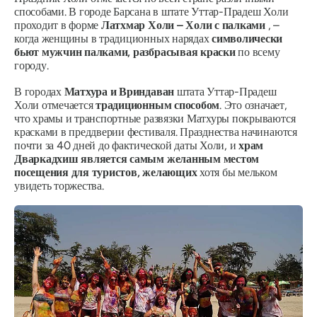
способами. В городе Барсана в штате Уттар-Прадеш Холи
проходит в форме
Латхмар Холи – Холи с палками
, –
когда женщины в традиционных нарядах
символически
бьют мужчин палками, разбрасывая краски
по всему
городу.
В городах
Матхура и Вриндаван
штата Уттар-Прадеш
Холи отмечается
традиционным способом
. Это означает,
что храмы и транспортные развязки Матхуры покрываются
красками в преддверии фестиваля. Празднества начинаются
почти за 40 дней до фактической даты Холи, и
храм
Дваркадхиш является самым желанным местом
посещения для туристов, желающих
хотя бы мельком
увидеть торжества.