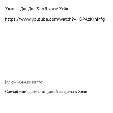
Холи ке Дин Дил Хил Джаате Хейн
https://www.youtube.com/watch?v=GPAzK1hMfg
[rv id=”-GPAzK1hMfg”]
Сделай мне одолжение, давай сыграем в Холи