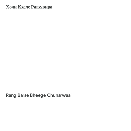
Холи Кхеле Рагхувира
Rang Barse Bheege Chunarwaali