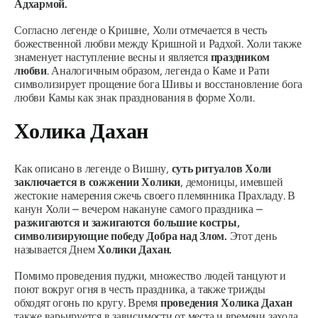
Адхармой.
Согласно легенде о Кришне, Холи отмечается в честь
божественной любви между Кришной и Радхой. Холи также
знаменует наступление весны и является
праздником
любви
. Аналогичным образом, легенда о Каме и Рати
символизирует прощение бога Шивы и восстановление бога
любви Камы как знак празднования в форме Холи.
Холика Дахан
Как описано в легенде о Вишну,
суть ритуалов Холи
заключается в сожжении Холики
, демоницы, имевшей
жестокие намерения сжечь своего племянника Прахладу. В
канун Холи – вечером накануне самого праздника –
разжигаются и зажигаются большие костры,
символизирующие победу Добра над Злом.
Этот день
называется Днем
Холики Дахан.
Помимо проведения пуджи, множество людей танцуют и
поют вокруг огня в честь праздника, а также трижды
обходят огонь по кругу. Время
проведения Холика Дахан
также варьируется в зависимости от места и времени захода