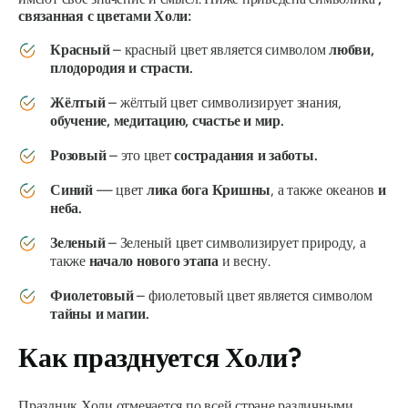
связанная с цветами Холи:
Красный
– красный цвет является символом
любви,
плодородия и страсти.
Жёлтый
– жёлтый цвет символизирует знания,
обучение, медитацию, счастье и мир.
Розовый
– это цвет
сострадания и заботы.
Синий
— цвет
лика бога Кришны
, а также океанов
и
неба.
Зеленый
– Зеленый цвет символизирует природу, а
также
начало нового этапа
и весну.
Фиолетовый
– фиолетовый цвет является символом
тайны и магии.
Как празднуется Холи?
Праздник Холи отмечается по всей стране различными