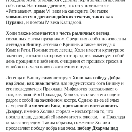
событием. Настолько древним, что он упоминается в
«Ратнавали», драме VII века на санскрите. Он также
упоминается в древнеиндийских текстах, таких как
Пураны
, и поэтом IV века
Калидасой.
Холи также отмечается
в
честь различных легенд,
связанных с этим праздником. Среди них особенно известны
легенда о Вишну
, легенда о Кришне, а также легенда о
Каме и Рати. Помимо этих легенд, Холи имеет и культурное
значение, согласно которому этот праздник знаменует собой
день прощения и забвения, очищения от прошлых грехов и
ошибок и начала нового жизненного пути.
Легенда о Вишну символизирует
Холи как победу Добра
над Злом, как знак почёта
для индуистского бога Вишну и
его последователя Прахлады. Мифология рассказывает о
том, как злая тётя Прахлады, Холика, заставила его сидеть
рядом с собой на зажжённом костре. Однако из-за её злых
намерений и
явления Бога, призванного восстановить
Дхарму
,
именно Холика сгорела – несмотря на то, что
носила плащ, дающий ей иммунитет к ожогам, – а Прахлада
остался невредим. Таким образом, сожжение Холики
прославляет победу добра над злом,
победу
Дхармы
над