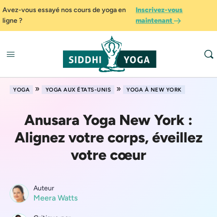
Avez-vous essayé nos cours de yoga en
Inscrivez-vous
ligne ?
maintenant
»
»
YOGA
YOGA AUX ÉTATS-UNIS
YOGA À NEW YORK
Anusara Yoga New York :
Alignez votre corps, éveillez
votre cœur
Auteur
Meera Watts