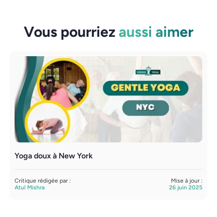
Vous pourriez
aussi aimer
Yoga doux à New York
C
Y
Critique rédigée par :
Mise à jour :
Atul Mishra
26 juin 2025
C
A