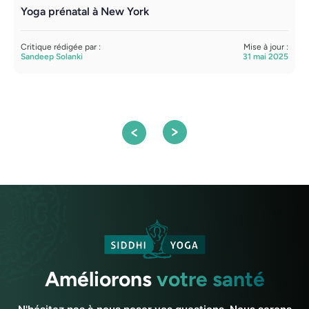
Yoga prénatal à New York
Y
Critique rédigée par :
Mise à jour :
C
Sandeep Solanki
31 mai 2025
A
Améliorons
votre santé