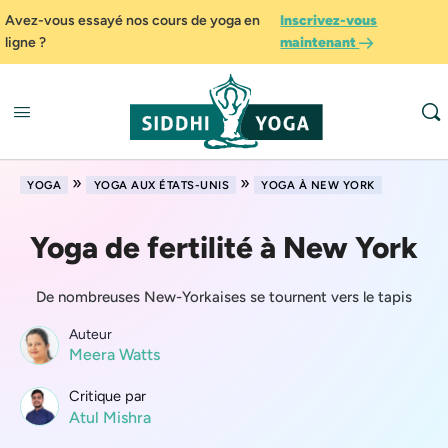
Avez-vous essayé nos cours de yoga en
Inscrivez-vous
ligne ?
maintenant
»
»
YOGA
YOGA AUX ÉTATS-UNIS
YOGA À NEW YORK
Yoga de fertilité à New York
De nombreuses New-Yorkaises se tournent vers le tapis
Auteur
Meera Watts
Critique par
Atul Mishra