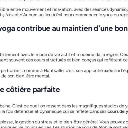
libre entre mouvement et relaxation, avec des séances dynamiqu
, faisant d'Auburn un lieu idéal pour commencer le yoga ou repre
 yoga contribue au maintien d'une bon
rfaitement avec le mode de vie actif et moderne de la région. Ces
osent souvent des cours structurés et bien conçus qui reflètent c
i particulier , comme à Huntsville, c'est son approche axée sur l'équi
n de son bien-être mental.
e côtière parfaite
urbaine. C'est ce que l'on ressent dans les magnifiques studios de 
à la fois détendue et dynamique qui se reflète dans ses
cours de 
plesse, la gestion du stress et le bien-être général. Vous pouvez
miques, selon vos envies. Les studios de yoga de Mobile sont ré