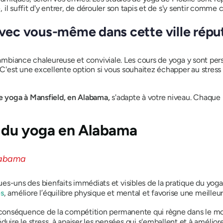
, il suffit d'y entrer, de dérouler son tapis et de s'y sentir comme 
avec vous-même dans cette ville répu
n ambiance chaleureuse et conviviale. Les cours de yoga y sont per
. C'est une excellente option si vous souhaitez échapper au stress
le yoga à Mansfield, en Alabama,
s'adapte à votre niveau. Chaque 
ue du yoga en Alabama
es-uns des bienfaits immédiats et visibles de la pratique du yoga
es
, améliore l’équilibre physique et mental et favorise une meilleu
 conséquence de la compétition permanente qui règne dans le mon
re le stress, à apaiser les pensées qui s'emballent et à améliore