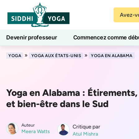
Avez-vo
Devenir professeur
Commencez comme débu
Cours de yoga en ligne
7 jours de bien-être
»
»
YOGA
YOGA AUX ÉTATS-UNIS
YOGA EN ALABAMA
Yoga en Alabama : Étirements, 
et bien-être dans le Sud
Auteur
Critique par
Meera Watts
Atul Mishra