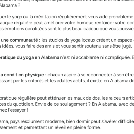
'Alabama ?
uer le yoga ou la méditation régulièrement vous aide probablemen
ique régulière peut améliorer votre humeur, renforcer votre conf
 émotions canalisées sont le plus beau cadeau que vous puissiez 
à une communauté :
les studios de yoga locaux créent un espace
idées, vous faire des amis et vous sentir soutenu sans être jugé.
 pratique du yoga en Alabama
n'est ni accablante ni compliquée. 
 la condition physique :
chacun aspire à se reconnecter à son être
assant par les enfants et les adultes actifs, il existe en Alabama 
ratique régulière peut atténuer les maux de dos, les raideurs arti
ntes du quotidien. Envie de ce soulagement ? En Alabama, avec des
ez l'essayer !
ma, pays résolument moderne, bien dormir peut s’avérer difficile
missement et permettant un réveil en pleine forme.