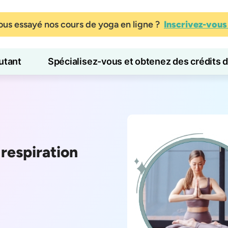
us essayé nos cours de yoga en ligne ?
Inscrivez-vou
tant
Spécialisez-vous et obtenez des crédits 
Blog
Apprendre
respiration