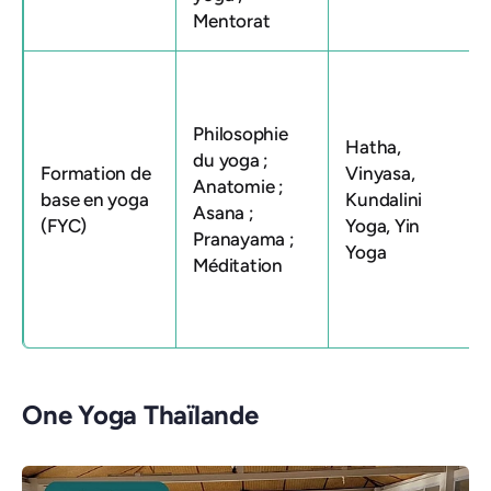
Mentorat
Philosophie
Hatha,
du yoga ;
Formation de
Vinyasa,
Anatomie ;
base en yoga
Kundalini
Asana ;
(FYC)
Yoga, Yin
Pranayama ;
Yoga
Méditation
One Yoga Thaïlande