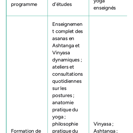
yoga
programme
d'études
enseignés
Enseignemen
t complet des
asanas en
Ashtanga et
Vinyasa
dynamiques ;
ateliers et
consultations
quotidiennes
sur les
postures ;
anatomie
pratique du
yoga ;
philosophie
Vinyasa ;
Formation de
pratique du
Ashtanga ;