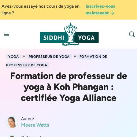
Avez-vous essayé nos cours de yoga en
Inscrivez-vous
ligne ?
maintenant
»
»
YOGA
PROFESSEUR DE YOGA
FORMATION DE
PROFESSEUR DE YOGA
Formation de professeur de
yoga à Koh Phangan :
certifiée Yoga Alliance
Auteur
Meera Watts