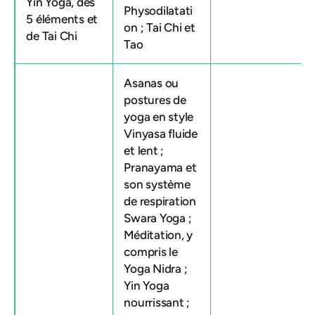
Yin Yoga, des
Physodilatati
5 éléments et
on ; Tai Chi et
de Tai Chi
Tao
Asanas ou
postures de
yoga en style
Vinyasa fluide
et lent ;
Pranayama et
son système
de respiration
Swara Yoga ;
Méditation, y
compris le
Yoga Nidra ;
Yin Yoga
nourrissant ;