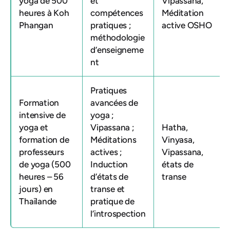
yoga de 500
et
Vipassana,
heures à Koh
compétences
Méditation
Phangan
pratiques ;
active OSHO
méthodologie
d’enseigneme
nt
Pratiques
Formation
avancées de
intensive de
yoga ;
yoga et
Vipassana ;
Hatha,
formation de
Méditations
Vinyasa,
professeurs
actives ;
Vipassana,
de yoga (500
Induction
états de
heures – 56
d’états de
transe
jours) en
transe et
Thaïlande
pratique de
l’introspection