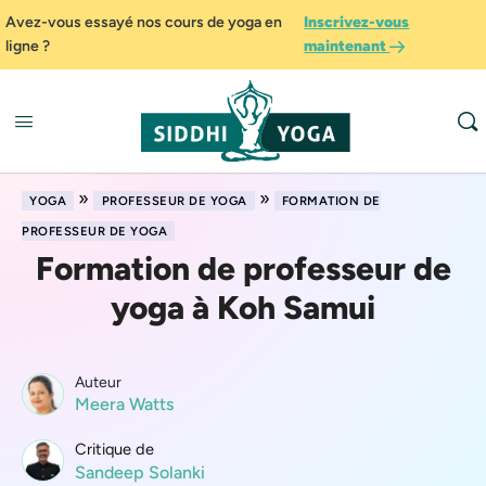
Avez-vous essayé nos cours de yoga en
Inscrivez-vous
ligne ?
maintenant
»
»
YOGA
PROFESSEUR DE YOGA
FORMATION DE
PROFESSEUR DE YOGA
Formation de professeur de
yoga à Koh Samui
Auteur
Meera Watts
Critique de
Sandeep Solanki