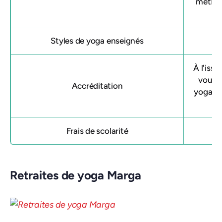
méthod
c
Styles de yoga enseignés
À l'iss
vous i
Accréditation
yoga ce
Frais de scolarité
Retraites de yoga Marga