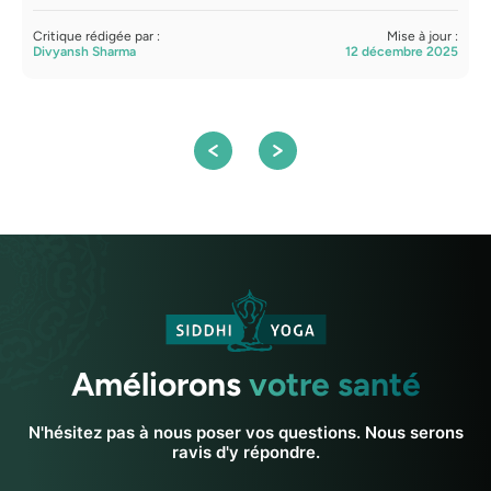
s
Critique rédigée par :
Mise à jour :
Divyansh Sharma
12 décembre 2025
C
A
Améliorons
votre santé
N'hésitez pas à nous poser vos questions. Nous serons
ravis d'y répondre.