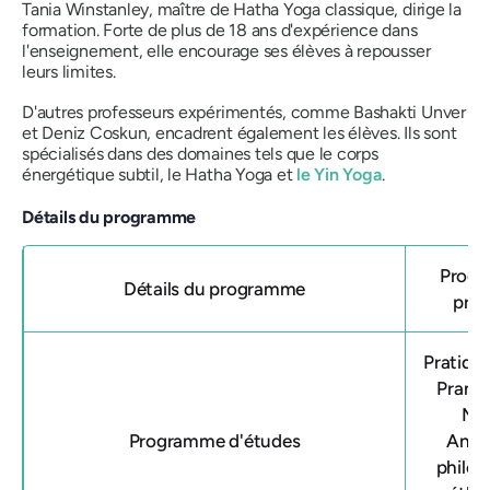
Tania Winstanley, maître de Hatha Yoga classique, dirige la
formation. Forte de plus de 18 ans d'expérience dans
l'enseignement, elle encourage ses élèves à repousser
leurs limites.
D'autres professeurs expérimentés, comme Bashakti Unver
et Deniz Coskun, encadrent également les élèves. Ils sont
spécialisés dans des domaines tels que le corps
énergétique subtil, le Hatha Yoga et
le Yin Yoga
.
Détails du programme
Progr
Détails du programme
prof
Pratique
Pranay
Méd
Programme d'études
Anato
philos