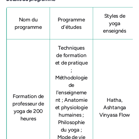
Styles de
Nom du
Programme
yoga
programme
d'études
enseignés
Techniques
de formation
et de pratique
;
Méthodologie
de
l'enseigneme
Formation de
nt ; Anatomie
Hatha,
professeur de
et physiologie
Ashtanga
yoga de 200
humaines ;
Vinyasa Flow
heures
Philosophie
du yoga ;
Mode de vie