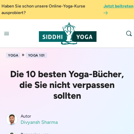
Haben Sie schon unsere Online-Yoga-Kurse
Jetzt beitreten
ausprobiert?
»
YOGA
YOGA 101
Die 10 besten Yoga-Bücher,
die Sie nicht verpassen
sollten
Autor
Divyansh Sharma