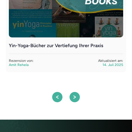
Yin-Yoga-Bücher zur Vertiefung Ihrer Praxis
D
Rezension von:
Aktualisiert am:
R
Amit Rehela
14. Juli 2025
A