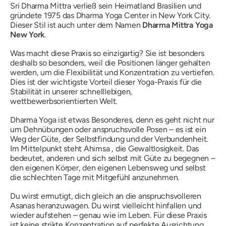
Sri Dharma Mittra verließ sein Heimatland Brasilien und
gründete 1975 das Dharma Yoga Center in New York City.
Dieser Stil ist auch unter dem Namen
Dharma Mittra Yoga
New York
.
Was macht diese Praxis so einzigartig? Sie ist besonders
deshalb so besonders, weil die Positionen länger gehalten
werden, um die Flexibilität und Konzentration zu vertiefen.
Dies ist der wichtigste Vorteil dieser Yoga-Praxis für die
Stabilität in unserer schnelllebigen,
wettbewerbsorientierten Welt.
Dharma Yoga ist etwas Besonderes, denn es geht nicht nur
um Dehnübungen oder anspruchsvolle Posen – es ist ein
Weg der Güte, der Selbstfindung und der Verbundenheit.
Im Mittelpunkt steht
Ahimsa
, die Gewaltlosigkeit. Das
bedeutet, anderen und sich selbst mit Güte zu begegnen –
den eigenen Körper, den eigenen Lebensweg und selbst
die schlechten Tage mit Mitgefühl anzunehmen.
Du wirst ermutigt, dich gleich an die anspruchsvolleren
Asanas heranzuwagen. Du wirst vielleicht hinfallen und
wieder aufstehen – genau wie im Leben. Für diese Praxis
ist keine strikte Konzentration auf perfekte Ausrichtung