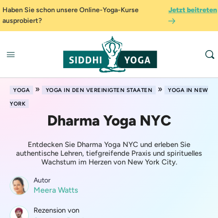
Haben Sie schon unsere Online-Yoga-Kurse
Jetzt beitreten
ausprobiert?
»
»
YOGA
YOGA IN DEN VEREINIGTEN STAATEN
YOGA IN NEW
YORK
Dharma Yoga NYC
Entdecken Sie Dharma Yoga NYC und erleben Sie
authentische Lehren, tiefgreifende Praxis und spirituelles
Wachstum im Herzen von New York City.
Autor
Meera Watts
Rezension von