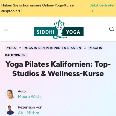
Haben Sie schon unsere Online-Yoga-Kurse
Jetzt beitreten
ausprobiert?
»
»
YOGA
YOGA IN DEN VEREINIGTEN STAATEN
YOGA IN
KALIFORNIEN
Yoga Pilates Kalifornien: Top-
Studios & Wellness-Kurse
Autor
Meera Watts
Rezension von
Atul Mishra