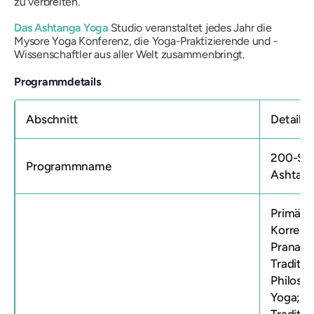
zu verbreiten.
Das Ashtanga Yoga
Studio veranstaltet jedes Jahr die
Mysore Yoga Konferenz, die Yoga-Praktizierende und -
Wissenschaftler aus aller Welt zusammenbringt.
Programmdetails
Abschnitt
Details
200-Stu
Programmname
Ashtang
Primärs
Korrektu
Pranaya
Traditio
Philoso
Yoga; V