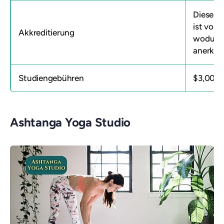
Diese
Yo
ist von 
Akkreditierung
wodurch 
anerkann
Studiengebühren
$3,000
Ashtanga Yoga Studio