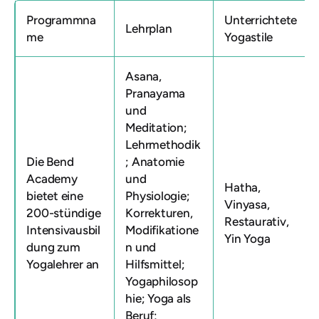
Programmna
Unterrichtete
Lehrplan
me
Yogastile
Asana,
Pranayama
und
Meditation;
Lehrmethodik
Die Bend
; Anatomie
Academy
und
Hatha,
bietet eine
Physiologie;
Vinyasa,
200-stündige
Korrekturen,
Restaurativ,
Intensivausbil
Modifikatione
Yin Yoga
dung zum
n und
Yogalehrer an
Hilfsmittel;
Yogaphilosop
hie; Yoga als
Beruf;