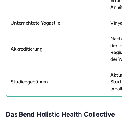
Erfahrun
Anleitu
Unterrichtete Yogastile
Vinyasa
Nach Ab
die Teil
Akkreditierung
Registe
der Yoga
Aktuell
Studiengebühren
Studien
erhalten
Das Bend Holistic Health Collective