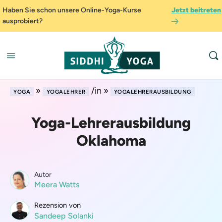
Haben Sie schon unsere Online-Yoga-Kurse
Jetzt beitreten
ausprobiert?
»
/in »
YOGA
YOGALEHRER
YOGALEHRERAUSBILDUNG
Yoga-Lehrerausbildung
Oklahoma
Autor
Meera Watts
Rezension von
Sandeep Solanki