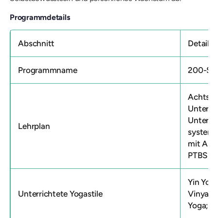
Programmdetails
Abschnitt
Details
Programmname
200-Stu
Achtsam
Unterri
Unterric
Lehrplan
systemr
mit Ang
PTBS
Yin Yog
Unterrichtete Yogastile
Vinyasa
Yoga; Y