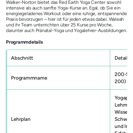
Walker-Norton bietet das Red Earth Yoga Center sowohl
intensive als auch sanfte Yoga-Kurse an. Egal, ob Sie ein
energiegeladenes Workout oder eine ruhige, entspannende
Praxis bevorzugen – hier ist für jeden etwas dabei. Waleah
und ihr Team unterrichten über 25 Kurse pro Woche,
darunter auch Pränatal-Yoga und Yogalehrer-Ausbildungen.
Programmdetails
Abschnitt
Details
200-Stu
Programmname
200) P
Yogaphi
Lehrmet
Wissens
Lehrplan
Schwerpu
und Insp