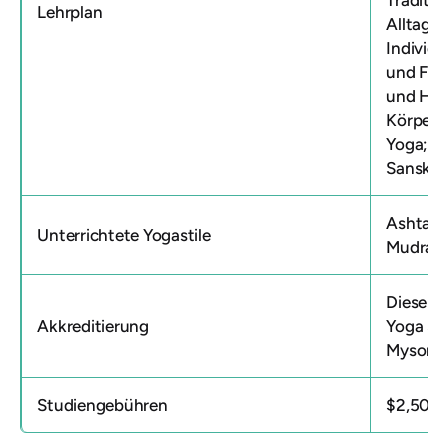
Traditio
Lehrplan
Alltag;
Individu
und Fun
und Heil
Körpera
Yoga; Y
Sanskri
Ashtang
Unterrichtete Yogastile
Mudras;
Diese A
Akkreditierung
Yoga Stu
Mysore 
Studiengebühren
$2,500