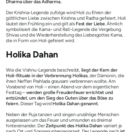
Dharma
über
das Adharma.
Der Krishna-Legende zufolge wird Holi zu Ehren der
göttlichen Liebe zwischen Krishna und Radha gefeiert. Holi
läutet den Frühling ein und gilt als
Fest der Liebe
. Ähnlich
symbolisiert die Kama- und Rati-Legende die Vergebung
Shivas und die Wiederherstellung des Liebesgottes Kama,
die in Form von Holi gefeiert wird.
Holika Dahan
Wie die Vishnu-Legende beschreibt,
liegt der Kern der
Holi-Rituale in der Verbrennung Holikas
, der Dämonin, die
ihren Neffen Prahlada grausam verbrennen wollte. Am
Vorabend von Holi – einen Abend vor dem eigentlichen
Festtag –
werden große Freudenfeuer errichtet und
entzündet, um den Sieg des Guten über das Böse zu
feiern.
Dieser Tag wird
Holika Dahan genannt.
Neben der Puja tanzen und singen unzählige Menschen
ausgelassen um das Feuer und umrunden es dreimal
hintereinander. Der
Zeitpunkt des Holika Dahan
variiert je
nach Ort und Sonnenuntergangszeit. Der Legende nach
ist