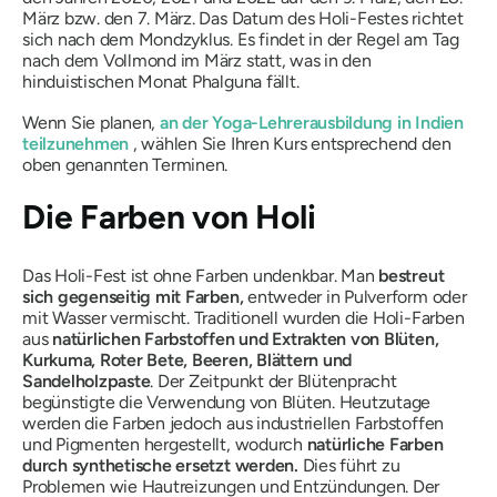
März bzw. den 7. März. Das Datum des Holi-Festes richtet
sich nach dem Mondzyklus. Es findet in der Regel am Tag
nach dem Vollmond im März statt, was in den
hinduistischen Monat
Phalguna fällt.
Wenn Sie planen,
an der Yoga-Lehrerausbildung in Indien
teilzunehmen
, wählen Sie Ihren Kurs entsprechend den
oben genannten Terminen.
Die Farben von Holi
Das Holi-Fest ist ohne Farben undenkbar. Man
bestreut
sich gegenseitig mit Farben,
entweder in Pulverform oder
mit Wasser vermischt. Traditionell wurden die Holi-Farben
aus
natürlichen Farbstoffen und Extrakten von Blüten,
Kurkuma, Roter Bete, Beeren, Blättern und
Sandelholzpaste
. Der Zeitpunkt der Blütenpracht
begünstigte die Verwendung von Blüten. Heutzutage
werden die Farben jedoch aus industriellen Farbstoffen
und Pigmenten hergestellt, wodurch
natürliche Farben
durch synthetische ersetzt werden.
Dies führt zu
Problemen wie Hautreizungen und Entzündungen. Der