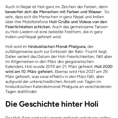
Auch in Nepal ist Holi ganz im Zeichen der Farben, denn
bewerfen sich die Menschen mit Farben und Wasser
. So
sehr, dass sich die Menschen in ganz Nepal und Indien
über ihre Mobiltelefone
Holi-Grüße und Videos von den
Feierlichkeiten schicken.
Auch das gemeinsame Tanzen
zu Holi-Liedern ist eine beliebte Festform, die in ganz
Indien und Nepal gefeiert wird.
Holi wird im
hinduistischen Monat
Phalguna
, der
zufälligerweise auch zur Erntezeit der
Rabi-
Frucht liegt.
Daher variiert das Datum der Holi-Feierlichkeiten, fällt aber
im Allgemeinen in den März des gregorianischen
Kalenders. Holi wurde 2019 am 21. März gefeiert.
Holi 2020
wird am 10. März gefeiert.
Ebenso wird Holi 2021 am 29.
März gefeiert, was zwar effektiv in den März fällt, aber
aufgrund der unterschiedlichen Anzahl von Tagen im
hinduistischen Kalendermonat
Phalguna an verschiedenen
Tagen stattfindet.
Die Geschichte hinter Holi
Das Holi-Fest wird seit Langem gefeiert und ist ein uraltes