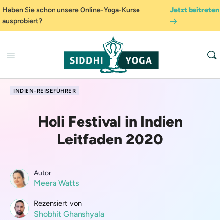
Haben Sie schon unsere Online-Yoga-Kurse
Jetzt beitreten
ausprobiert?
INDIEN-REISEFÜHRER
Holi Festival in Indien
Leitfaden 2020
Autor
Meera Watts
Rezensiert von
Shobhit Ghanshyala