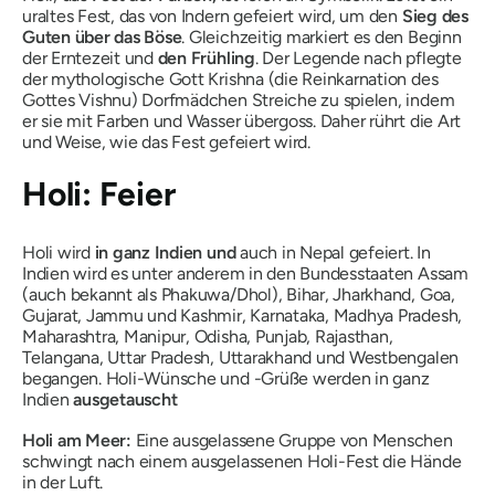
uraltes Fest, das von Indern gefeiert wird, um den
Sieg des
Guten über das Böse
. Gleichzeitig markiert es den Beginn
der Erntezeit und
den Frühling
. Der Legende nach pflegte
der mythologische Gott Krishna (die Reinkarnation des
Gottes Vishnu) Dorfmädchen Streiche zu spielen, indem
er sie mit Farben und Wasser übergoss. Daher rührt die Art
und Weise, wie das Fest gefeiert wird.
Holi: Feier
Holi wird
in ganz Indien und
auch in Nepal gefeiert. In
Indien wird es unter anderem in den Bundesstaaten Assam
(auch bekannt als Phakuwa/Dhol), Bihar, Jharkhand, Goa,
Gujarat, Jammu und Kashmir, Karnataka, Madhya Pradesh,
Maharashtra, Manipur, Odisha, Punjab, Rajasthan,
Telangana, Uttar Pradesh, Uttarakhand und Westbengalen
begangen. Holi-Wünsche und -Grüße werden in ganz
Indien
ausgetauscht
Holi am Meer:
Eine ausgelassene Gruppe von Menschen
schwingt nach einem ausgelassenen Holi-Fest die Hände
in der Luft.