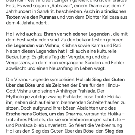
Fest. Es wird sogar in „Ratnavali“, einem Drama aus dem 7.
Jahrhundert in Sanskrit, beschrieben. Auch
in altindischen
Texten wie den
Puranas
und von dem Dichter Kalidasa aus
dem 4. Jahrhundert
.
Holi wird auch
zu
Ehren verschiedener Legenden
, die mit
dem Fest verbunden sind. Zu den bekanntesten gehören
die
Legenden von Vishnu
, Krishna sowie Kama und Rati.
Neben diesen Legenden hat Holi auch eine kulturelle
Bedeutung: Es gilt als Tag der Vergebung und des
Vergessens, an dem man vergangene Sünden und Fehler
abwäscht und einen Neuanfang im Leben wagt.
Die Vishnu-Legende symbolisiert
Holi als Sieg des Guten
über das Böse und als Zeichen der Ehre
für den Hindu-
Gott Vishnu und seinen Anhänger Prahlada. Der
Mythologie zufolge zwang Prahladas böse Tante Holika
ihn, neben sich auf einem brennenden Scheiterhaufen zu
sitzen. Doch aufgrund ihrer bösen Absichten und des
Erscheinens Gottes, um
das Dharma
,
verbrannte Holika –
trotz ihres Mantels, der sie vor Verbrennungen schützte –
und Prahlada blieb unverletzt. So feiert die Verbrennung
Holikas den Sieg des Guten über das Böse, den
Sieg des