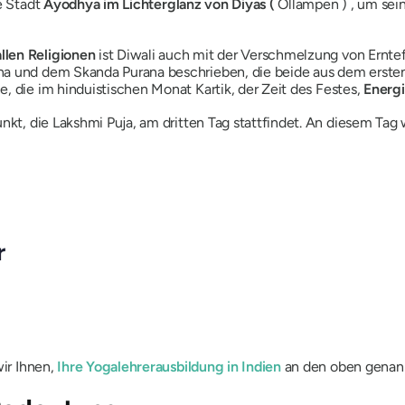
e Stadt
Ayodhya im Lichterglanz von Diyas (
Öllampen
) , um se
llen Religionen
ist Diwali auch mit der Verschmelzung von Erntef
na
und
dem Skanda Purana beschrieben,
die beide aus dem erste
e, die im hinduistischen Monat
Kartik,
der Zeit des Festes,
Energ
nkt, die Lakshmi Puja, am dritten Tag stattfindet. An diesem Tag 
r
wir Ihnen,
Ihre Yogalehrerausbildung in Indien
an den oben genann