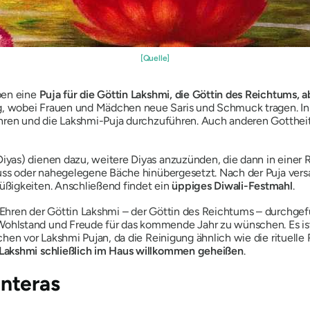
[Quelle]
ben eine
Puja für die Göttin Lakshmi, die Göttin des Reichtums, 
, wobei Frauen und Mädchen neue Saris und Schmuck tragen. I
ehren und die Lakshmi-Puja durchzuführen. Auch anderen Gotthei
yas) dienen dazu, weitere Diyas anzuzünden, die dann in einer R
uss oder nahegelegene Bäche hinübergesetzt. Nach der Puja vers
ßigkeiten. Anschließend findet ein
üppiges Diwali-Festmahl
.
hren der Göttin Lakshmi – der Göttin des Reichtums – durchgefü
hlstand und Freude für das kommende Jahr zu wünschen. Es ist 
hen vor Lakshmi Pujan, da die Reinigung ähnlich wie die rituelle
Lakshmi schließlich im Haus willkommen geheißen
.
nteras