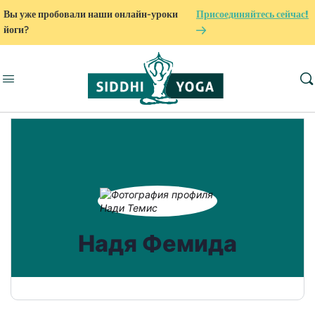
Вы уже пробовали наши онлайн-уроки
Присоединяйтесь сейчас!
йоги?
Надя Фемида