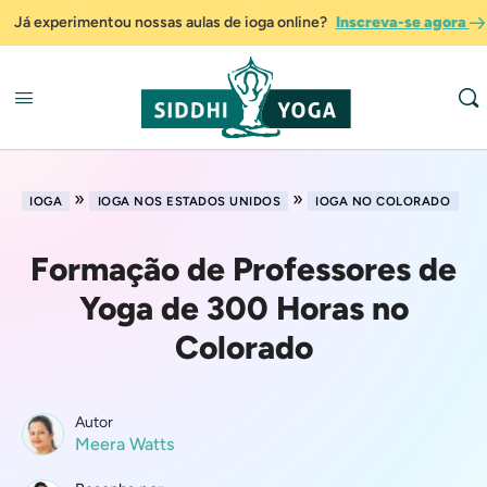
Já experimentou nossas aulas de ioga online?
Inscreva-se agora
»
»
IOGA
IOGA NOS ESTADOS UNIDOS
IOGA NO COLORADO
Formação de Professores de
Yoga de 300 Horas no
Colorado
Autor
Meera Watts