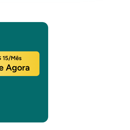
 15/mês
e Agora