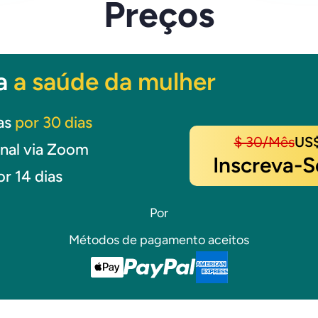
Preços
ra
a saúde da mulher
las
por 30 dias
$ 30/mês
US$
nal via Zoom
Inscreva-S
or 14 dias
Por
Métodos de pagamento aceitos