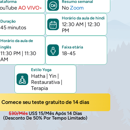
lataforma
Resumo semanal
atual
ouTube
AO VIVO•
No
Zoom
Horário da aula de hindi
Duração
12:30 AM
|
12:30
45 minutos
PM
Horário da aula de
Faixa etária
inglês
18-45
11:30 PM
|
11:30
AM
Estilo Yoga
Hatha | Yin |
Restaurativa |
Terapia
Comece seu teste gratuito de 14 dias
$30/mês
US$ 15/mês Após 14 Dias
(Desconto De 50% Por Tempo Limitado)