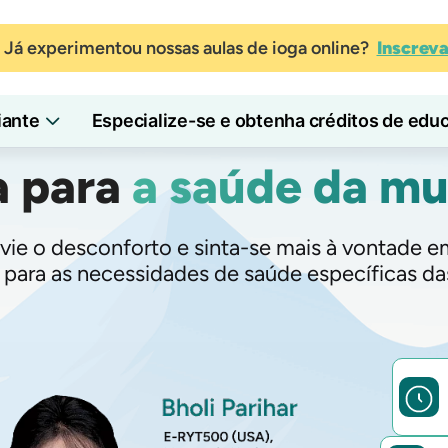
Já experimentou nossas aulas de ioga online?
Inscrev
iante
Especialize-se e obtenha créditos de edu
a para
a saúde da mu
livie o desconforto e sinta-se mais à vontade
 para as necessidades de saúde específicas da