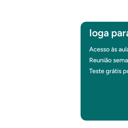
Ioga pa
Acesso às au
Reunião sema
Teste grátis p