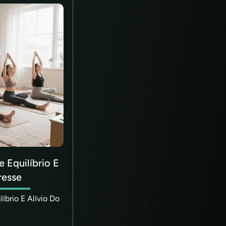
 Equilíbrio E
resse
íbrio E Alívio Do