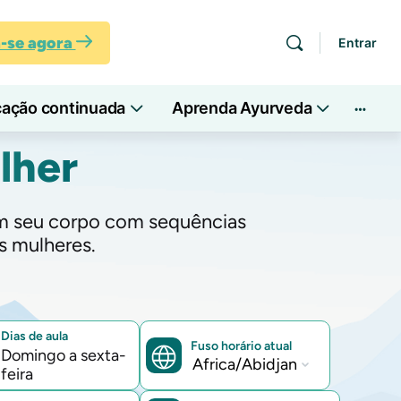
a-se agora
Entrar
cação continuada
Aprenda Ayurveda
Mais
opçõe
lher
 em seu corpo com sequências
s mulheres.
Dias de aula
Fuso horário atual
Domingo a sexta-
Fuso
feira
horário