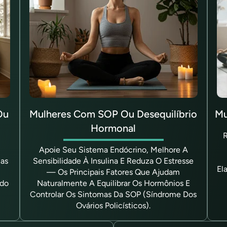
Ou
Mulheres Com SOP Ou Desequilíbrio
Mu
Hormonal
R
Apoie Seu Sistema Endócrino, Melhore A
ias
Sensibilidade À Insulina E Reduza O Estresse
El
— Os Principais Fatores Que Ajudam
ndo
Naturalmente A Equilibrar Os Hormônios E
Controlar Os Sintomas Da SOP (Síndrome Dos
Ovários Policísticos).