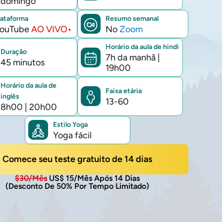
domingo
horário
lataforma
Resumo semanal
atual
ouTube
AO VIVO•
No
Zoom
Horário da aula de hindi
Duração
7h da manhã
|
45 minutos
19h00
Horário da aula de
Faixa etária
inglês
13-60
8h00
|
20h00
Estilo Yoga
Yoga fácil
Comece seu teste gratuito de 14 dias
$30/mês
US$ 15/mês Após 14 Dias
(Desconto De 50% Por Tempo Limitado)