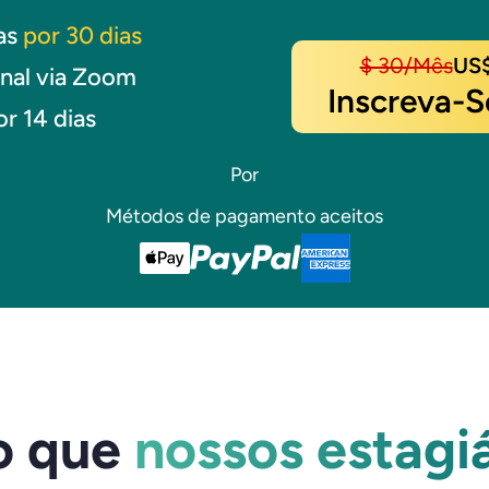
las
por 30 dias
$ 30/mês
US$
nal via Zoom
Inscreva-S
or 14 dias
Por
Métodos de pagamento aceitos
 o que
nossos estagi