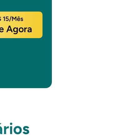
 15/mês
e Agora
ários