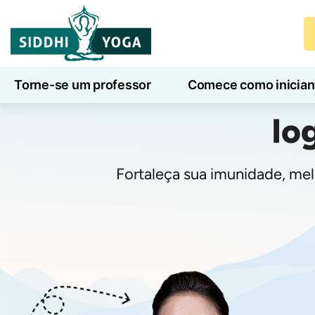
Torne-se um professor
Comece como inician
Io
Aulas de ioga online
7 Dias de Bem-Estar
Fortaleça sua imunidade, mel