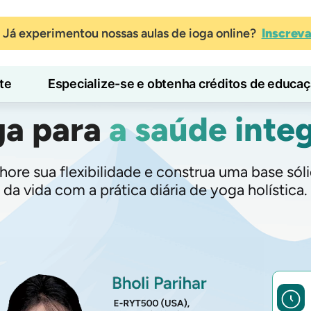
Já experimentou nossas aulas de ioga online?
Inscrev
te
Especialize-se e obtenha créditos de educa
ga para
a saúde integ
Blog
Aprender
hore sua flexibilidade e construa uma base sól
da vida com a prática diária de yoga holística.