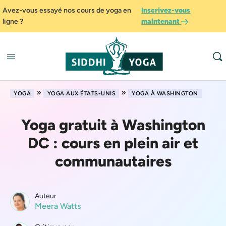
Avez-vous essayé nos cours de yoga en
Inscrivez-vous
ligne ?
maintenant
»
»
YOGA
YOGA AUX ÉTATS-UNIS
YOGA À WASHINGTON
Yoga gratuit à Washington
DC : cours en plein air et
communautaires
Auteur
Meera Watts