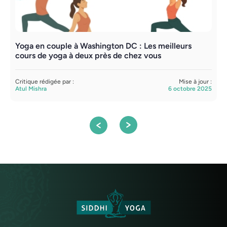
Yoga en couple à Washington DC : Les meilleurs
A
cours de yoga à deux près de chez vous
f
Critique rédigée par :
Mise à jour :
C
Atul Mishra
6 octobre 2025
A