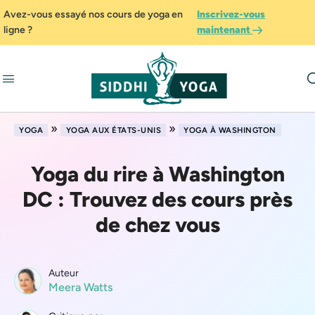
Avez-vous essayé nos cours de yoga en
Inscrivez-vous
ligne ?
maintenant
»
»
YOGA
YOGA AUX ÉTATS-UNIS
YOGA À WASHINGTON
Yoga du rire à Washington
DC : Trouvez des cours près
de chez vous
Auteur
Meera Watts