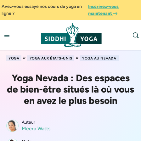
Avez-vous essayé nos cours de yoga en
Inscrivez-vous
ligne ?
maintenant
»
»
YOGA
YOGA AUX ÉTATS-UNIS
YOGA AU NEVADA
Yoga Nevada : Des espaces
de bien-être situés là où vous
en avez le plus besoin
Auteur
Meera Watts