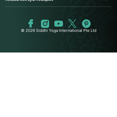
© 2026 Siddhi Yoga International Pte Ltd