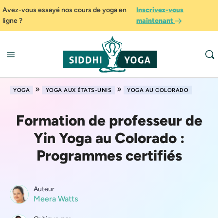
Avez-vous essayé nos cours de yoga en
Inscrivez-vous
ligne ?
maintenant
»
»
YOGA
YOGA AUX ÉTATS-UNIS
YOGA AU COLORADO
Formation de professeur de
Yin Yoga au Colorado :
Programmes certifiés
Auteur
Meera Watts