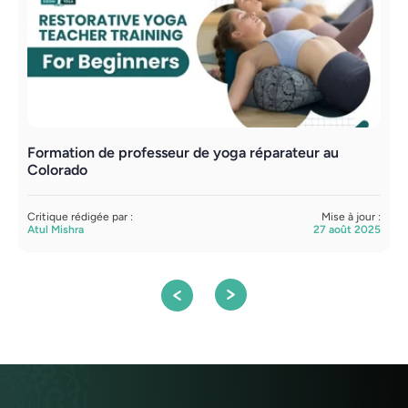
Formation de professeur de yoga réparateur au
L
Colorado
m
Critique rédigée par :
Mise à jour :
C
Atul Mishra
27 août 2025
A