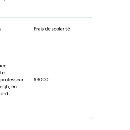
n
Frais de scolarité
nce
tte
 professeur
$3000
eigh,
en
Nord
.