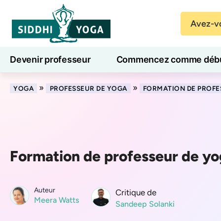
Avez-vo
Devenir professeur
Commencez comme débu
Cours de yoga en ligne
7 jours de bien-être
»
»
YOGA
PROFESSEUR DE YOGA
FORMATION DE PROFE
Formation de professeur de yo
Auteur
Critique de
Meera Watts
Sandeep Solanki