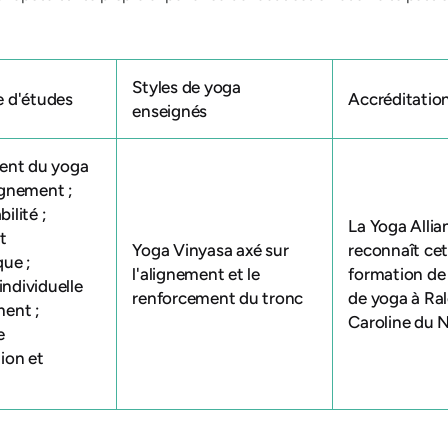
Styles de yoga
 d'études
Accréditatio
enseignés
ent du yoga
lignement ;
bilité ;
La Yoga Allia
t
Yoga Vinyasa axé sur
reconnaît ce
ue ;
l'alignement et le
formation
de
individuelle
renforcement du tronc
de yoga
à Ral
ent ;
Caroline du 
e
ion et