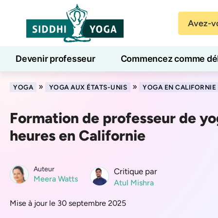
Avez-vo
Devenir professeur
Commencez comme dé
Cours de yoga en ligne
7 jours de bien-être
»
»
YOGA
YOGA AUX ÉTATS-UNIS
YOGA EN CALIFORNIE
Formation de professeur de y
heures en Californie
Auteur
Critique par
Meera Watts
Atul Mishra
Mise à jour le 30 septembre 2025