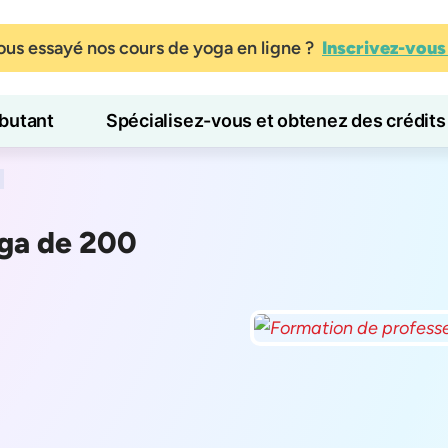
us essayé nos cours de yoga en ligne ?
Inscrivez-vou
butant
Spécialisez-vous et obtenez des crédits
Blog
Apprendre
oga de 200