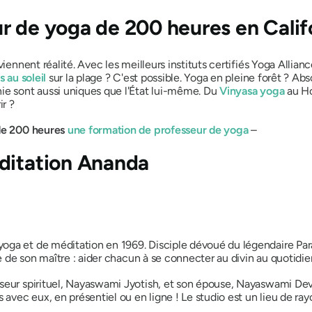
r de yoga de 200 heures en Calif
iennent réalité. Avec les meilleurs instituts certifiés Yoga Allianc
s au soleil
sur la plage ? C'est possible. Yoga en pleine forêt ? A
ie sont aussi uniques que l'État lui-même. Du
Vinyasa yoga
au Ho
r ?
de 200 heures
une formation de professeur de yoga
–
ditation Ananda
oga et de méditation en 1969. Disciple dévoué du légendaire Pa
êve de son maître : aider chacun à se connecter au divin au quotid
sseur spirituel, Nayaswami Jyotish, et son épouse, Nayaswami D
ec eux, en présentiel ou en ligne ! Le studio est un lieu de rayo
.