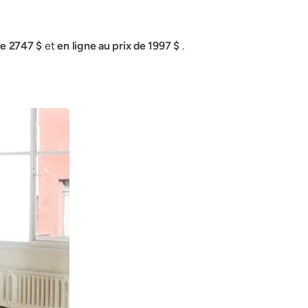
de 2747 $
et
en ligne au prix de 1997 $
.