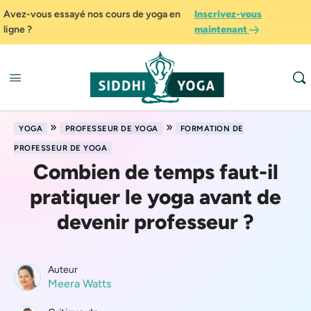
Avez-vous essayé nos cours de yoga en
Inscrivez-vous
ligne ?
maintenant
»
»
YOGA
PROFESSEUR DE YOGA
FORMATION DE
PROFESSEUR DE YOGA
Combien de temps faut-il
pratiquer le yoga avant de
devenir professeur ?
Auteur
Meera Watts