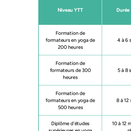
Niveau YTT
Durée 
Formation de
formateurs en yoga de
4 à 6
200 heures
Formation de
formateurs de 300
5 à 8
heures
Formation de
formateurs en yoga de
8 à 12
500 heures
Diplôme d'études
10 à 12 
supérieures en yoga
p