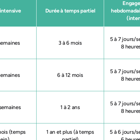
Engag
intensive
Durée à temps partiel
hebdomadai
(inten
5 à 7 jours/s
 semaines
3 à 6 mois
8 heure
5 à 7 jours/s
 semaines
6 à 12 mois
8 heure
5 à 7 jours/s
 semaines
1 à 2 ans
8 heure
mois (temps
1 an et plus (à temps
5 à 6 jours/s
lein)
partiel)
6 heure