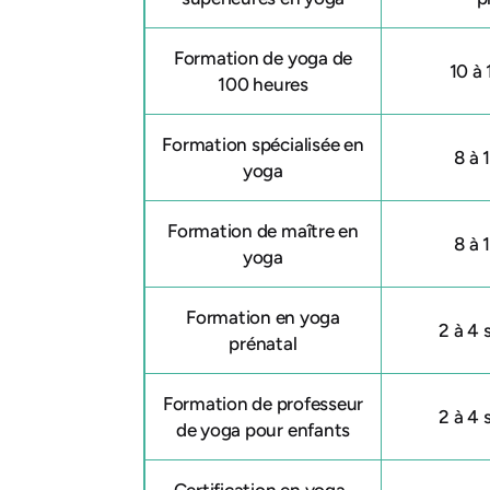
Formation de yoga de
10 à 
100 heures
Formation spécialisée en
8 à 
yoga
Formation de maître en
8 à 
yoga
Formation en yoga
2 à 4
prénatal
Formation de professeur
2 à 4
de yoga pour enfants
Certification en yoga-