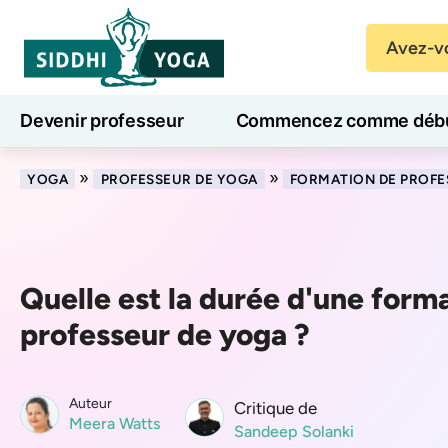
Avez-vo
Devenir professeur
Commencez comme débu
Cours de yoga en ligne
7 jours de bien-être
»
»
YOGA
PROFESSEUR DE YOGA
FORMATION DE PROFE
Quelle est la durée d'une form
professeur de yoga ?
Auteur
Critique de
Meera Watts
Sandeep Solanki