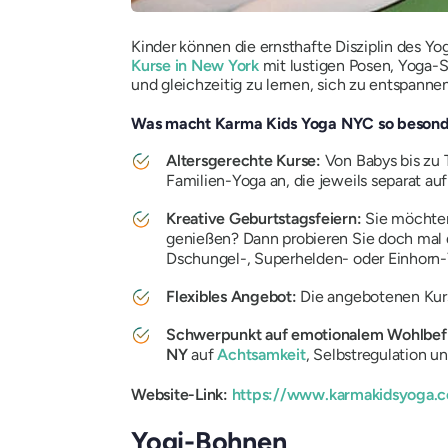
Kinder können die ernsthafte Disziplin des Yo
Kurse in New York
mit lustigen Posen, Yoga-Sp
und gleichzeitig zu lernen, sich zu entspanne
Was macht Karma Kids Yoga NYC so besond
Altersgerechte Kurse:
Von Babys bis zu 
Familien-Yoga an, die jeweils separat au
Kreative Geburtstagsfeiern:
Sie möchten
genießen? Dann probieren Sie doch mal
Dschungel-, Superhelden- oder Einhorn-Y
Flexibles Angebot:
Die angebotenen Kurse
Schwerpunkt auf emotionalem Wohlbef
NY
auf
Achtsamkeit
, Selbstregulation 
Website-Link:
https://www.karmakidsyoga.
Yogi-Bohnen