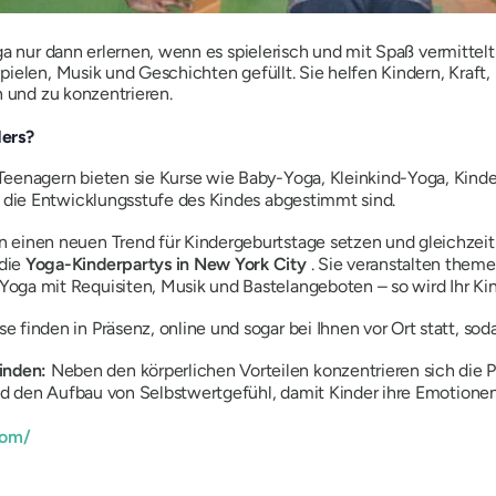
ga nur dann erlernen, wenn es spielerisch und mit Spaß vermittelt
ielen, Musik und Geschichten gefüllt. Sie helfen Kindern, Kraft,
n und zu konzentrieren.
ers?
Teenagern bieten sie Kurse wie Baby-Yoga, Kleinkind-Yoga, Kind
f die Entwicklungsstufe des Kindes abgestimmt sind.
 einen neuen Trend für Kindergeburtstage setzen und gleichzei
 die
Yoga-Kinderpartys in New York City
. Sie veranstalten the
oga mit Requisiten, Musik und Bastelangeboten – so wird Ihr Ki
 finden in Präsenz, online und sogar bei Ihnen vor Ort statt, sod
inden:
Neben den körperlichen Vorteilen konzentrieren sich di
und den Aufbau von Selbstwertgefühl, damit Kinder ihre Emotione
com/