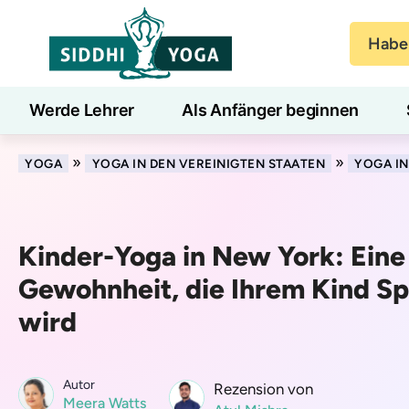
Haben
Werde Lehrer
Als Anfänger beginnen
Blog
Lernen
»
»
YOGA
YOGA IN DEN VEREINIGTEN STAATEN
YOGA I
Kinder-Yoga in New York: Ein
Gewohnheit, die Ihrem Kind S
wird
Autor
Rezension von
Meera Watts