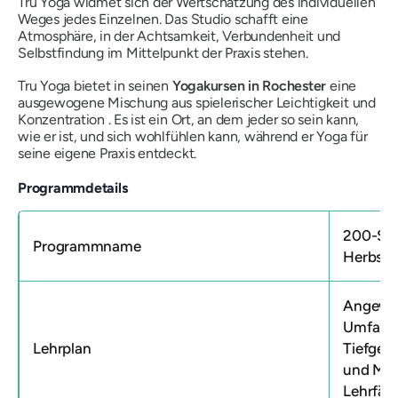
Tru Yoga widmet sich der Wertschätzung des individuellen
Weges jedes Einzelnen. Das Studio schafft eine
Atmosphäre, in der Achtsamkeit, Verbundenheit und
Selbstfindung im Mittelpunkt der Praxis stehen.
Tru Yoga bietet in seinen
Yogakursen in Rochester
eine
ausgewogene Mischung aus spielerischer Leichtigkeit und
Konzentration . Es ist ein Ort, an dem jeder so sein kann,
wie er ist, und sich wohlfühlen kann, während er Yoga für
seine eigene Praxis entdeckt.
Programmdetails
200-Stu
Programmname
Herbst 
Angewan
Umfasse
Lehrplan
Tiefgeh
und Man
Lehrfäh