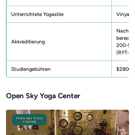
Unterrichtete Yogastile
Vinyasa 
Nach Ab
berechti
Akkreditierung
200-Stun
(RYT-200
Studiengebühren
$2800
Open Sky Yoga Center