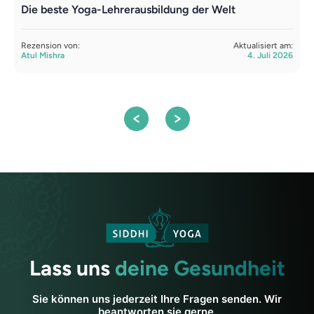
Die beste Yoga-Lehrerausbildung der Welt
L
Y
Rezension von:
Aktualisiert am:
Atul Mishra
4. Juli 2026
R
S
Lass uns
deine Gesundheit
Sie können uns jederzeit Ihre Fragen senden. Wir
beantworten sie gerne.