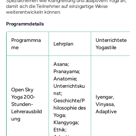
Spezialthemen wie Klangheilung und adaptivem Yoga an,
damit sich die Teilnehmer auf einzigartige Weise
weiterentwickeln können.
Programmdetails
Programmna
Unterrichtete
Lehrplan
me
Yogastile
Asana;
Pranayama;
Anatomie;
Unterrichtsku
Open Sky
nst;
Yoga 200-
Iyengar,
Geschichte/P
Stunden-
Vinyasa,
hilosophie des
Lehrerausbild
Adaptive
Yoga;
ung
Klangyoga;
Ethik;