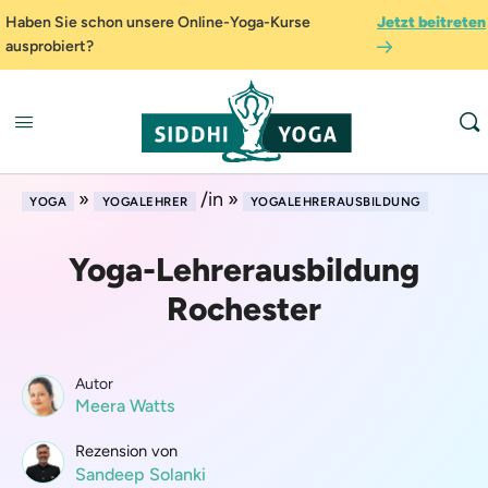
Haben Sie schon unsere Online-Yoga-Kurse
Jetzt beitreten
ausprobiert?
»
/in »
YOGA
YOGALEHRER
YOGALEHRERAUSBILDUNG
Yoga-Lehrerausbildung
Rochester
Autor
Meera Watts
Rezension von
Sandeep Solanki