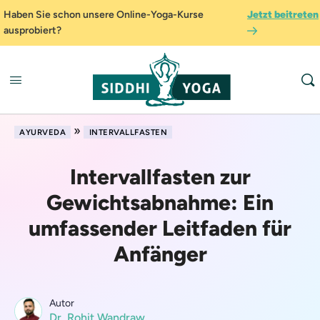
Haben Sie schon unsere Online-Yoga-Kurse
Jetzt beitreten
ausprobiert?
»
AYURVEDA
INTERVALLFASTEN
Intervallfasten zur
Gewichtsabnahme: Ein
umfassender Leitfaden für
Anfänger
Autor
Dr. Rohit Wandraw