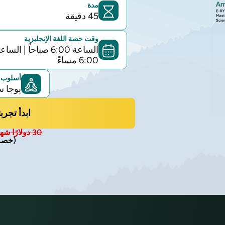
مدة
45 دقيقة
وقت حصة اللغة الإنجليزية
الساعة 6:00 صباحاً
|
الساع
6:00 مساءً
أسلوب ا
يوجا س
ابدأ تجربتك 
30 دولارًا شهريًا
(خصم 50% لفترة م