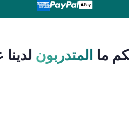
كم ما
المتدربون
لدينا ع