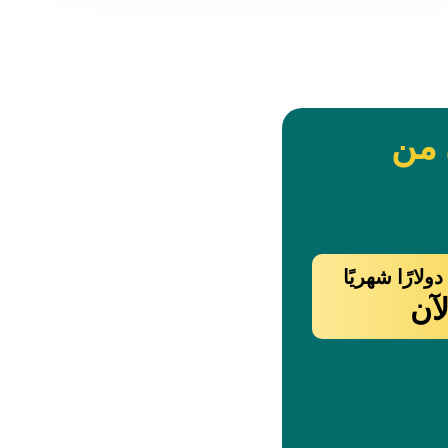
 من
آن