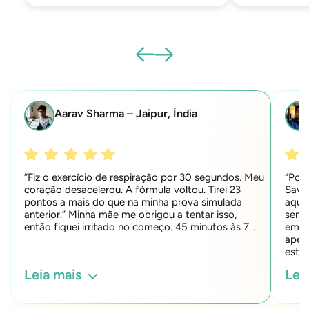
Aarav Sharma – Jaipur, Índia
“Fiz o exercício de respiração por 30 segundos. Meu
“Por
coração desacelerou. A fórmula voltou. Tirei 23
Sava
pontos a mais do que na minha prova simulada
aqui
anterior.” Minha mãe me obrigou a tentar isso,
sensa
então fiquei irritado no começo. 45 minutos às 7…
em s
apert
esta
Leia mais
Lei