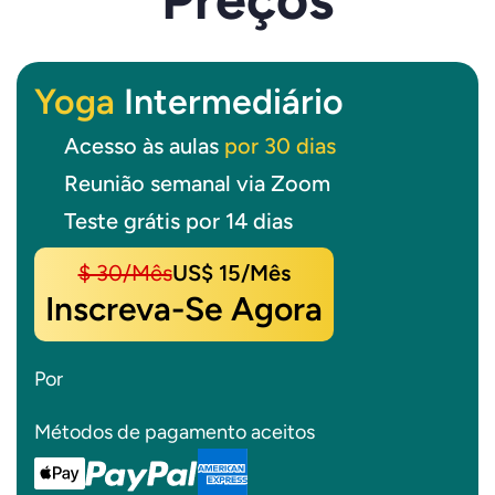
Yoga
Intermediário
Acesso às aulas
por 30 dias
Reunião semanal via Zoom
Teste grátis por 14 dias
$ 30/mês
US$ 15/mês
Inscreva-Se Agora
Por
Métodos de pagamento aceitos