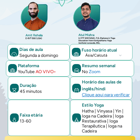
Dias de aula
Fuso horário atual
Segunda a domingo
Fuso
horário
Plataforma
Resumo semanal
YouTube
AO VIVO•
No
Zoom
atual
Horário das aulas de
Duração
inglês/hindi
45 minutos
Clique aqui para verificar
Estilo Yoga
Hatha | Vinyasa | Yin |
Faixa etária
Ioga na Cadeira | Ioga
13-60
Restaurativa | Ioga
Terapêutica | Ioga na
Cadeira