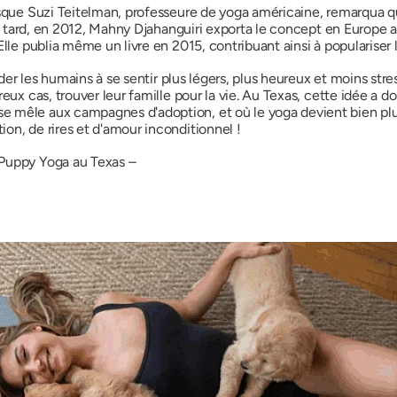
rsque Suzi Teitelman, professeure de yoga américaine, remarqua q
lus tard, en 2012, Mahny Djahanguiri exporta le concept en Europe
lle publia même un livre en 2015, contribuant ainsi à populariser l
aider les humains à se sentir plus légers, plus heureux et moins str
reux cas, trouver leur famille pour la vie. Au Texas, cette idée 
 mêle aux campagnes d'adoption, et où le yoga devient bien plus
on, de rires et d'amour inconditionnel !
 Puppy Yoga au Texas –