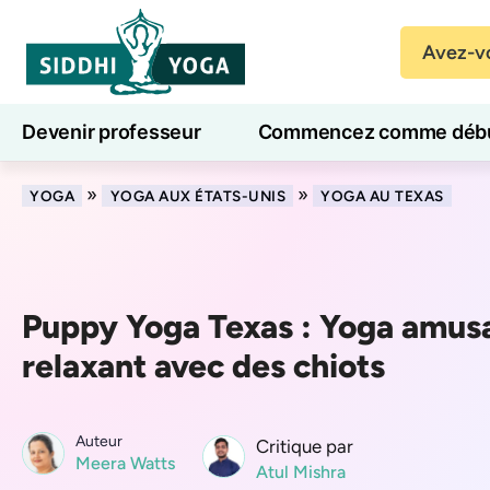
Avez-vo
Devenir professeur
Commencez comme débu
Cours de yoga en ligne
7 jours de bien-être
»
»
YOGA
YOGA AUX ÉTATS-UNIS
YOGA AU TEXAS
Puppy Yoga Texas : Yoga amusa
relaxant avec des chiots
Auteur
Critique par
Meera Watts
Atul Mishra