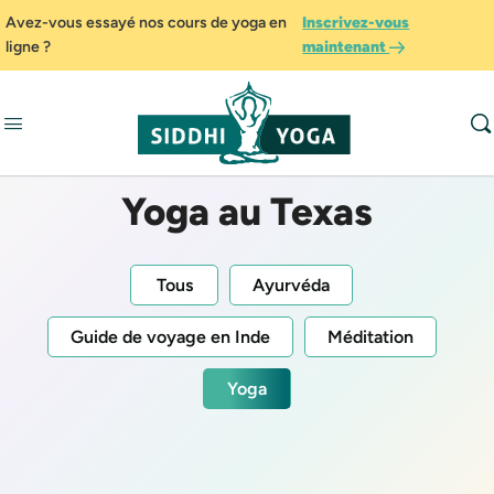
Avez-vous essayé nos cours de yoga en
Inscrivez-vous
ligne ?
maintenant
Yoga au Texas
Tous
Ayurvéda
Guide de voyage en Inde
Méditation
Yoga