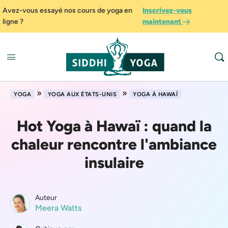
Avez-vous essayé nos cours de yoga en
Inscrivez-vous
ligne ?
maintenant
»
»
YOGA
YOGA AUX ÉTATS-UNIS
YOGA À HAWAÏ
Hot Yoga à Hawaï : quand la
chaleur rencontre l'ambiance
insulaire
Auteur
Meera Watts