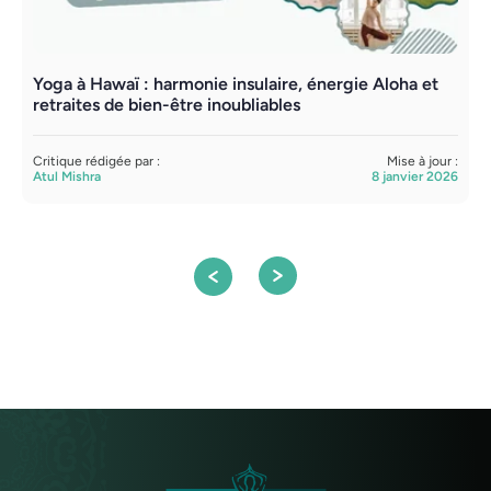
Yoga à Hawaï : harmonie insulaire, énergie Aloha et
S
retraites de bien-être inoubliables
m
Critique rédigée par :
Mise à jour :
C
Atul Mishra
8 janvier 2026
A