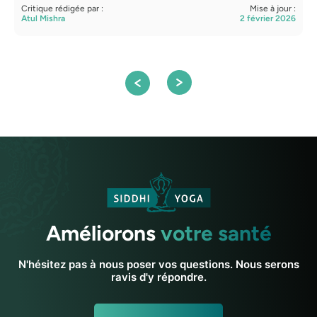
Critique rédigée par :
Mise à jour :
C
Atul Mishra
2 février 2026
A
Améliorons
votre santé
N'hésitez pas à nous poser vos questions. Nous serons
ravis d'y répondre.