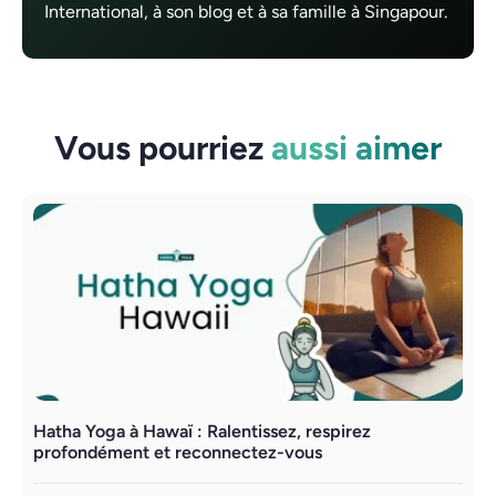
International, à son blog et à sa famille à Singapour.
Vous pourriez
aussi aimer
Hatha Yoga à Hawaï : Ralentissez, respirez
Y
profondément et reconnectez-vous
r