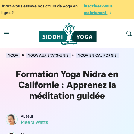
Avez-vous essayé nos cours de yoga en
Inscrivez-vous
ligne ?
maintenant
»
»
YOGA
YOGA AUX ÉTATS-UNIS
YOGA EN CALIFORNIE
Formation Yoga Nidra en
Californie : Apprenez la
méditation guidée
Auteur
Meera Watts