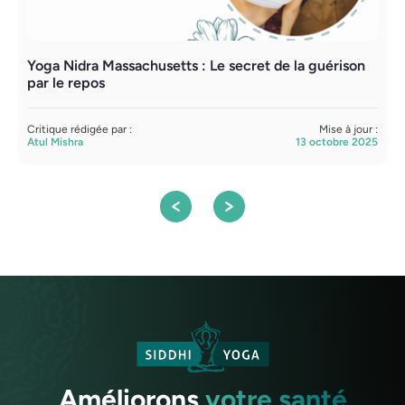
Yoga Nidra Massachusetts : Le secret de la guérison
R
par le repos
C
Critique rédigée par :
Mise à jour :
E
Atul Mishra
13 octobre 2025
Améliorons
votre santé