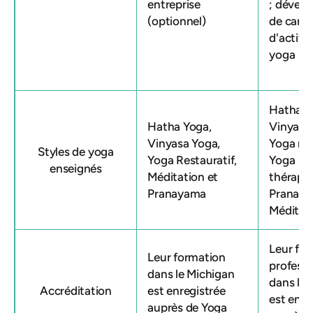
entreprise
; dével
(optionnel)
de carri
d'activi
yoga
Hatha Y
Hatha Yoga,
Vinyasa
Vinyasa Yoga,
Yoga res
Styles de yoga
Yoga Restauratif,
Yoga
enseignés
Méditation et
thérape
Pranayama
Pranaya
Méditat
Leur
for
Leur
formation
profess
dans le Michigan
dans le 
Accréditation
est enregistrée
est enre
auprès de Yoga