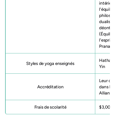
intérieu
l'équilib
philosop
dualism
déontolo
(Équilib
l'esprit
Prana V
Hatha de
Styles de yoga enseignés
Yin
Leur
cer
Accréditation
dans le
Alliance
Frais de scolarité
$3,000