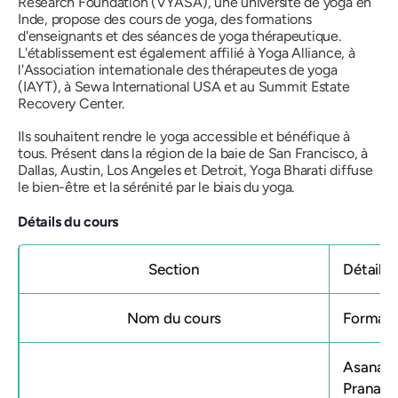
Research Foundation (VYASA), une université de yoga en
Inde, propose des cours de yoga, des formations
d'enseignants et des séances de yoga thérapeutique.
L'établissement est également affilié à Yoga Alliance, à
l'Association internationale des thérapeutes de yoga
(IAYT), à Sewa International USA et au Summit Estate
Recovery Center.
Ils souhaitent rendre le yoga accessible et bénéfique à
tous. Présent dans la région de la baie de San Francisco, à
Dallas, Austin, Los Angeles et Detroit, Yoga Bharati diffuse
le bien-être et la sérénité par le biais du yoga.
Détails du cours
Section
Détails
Nom du cours
Formati
Asanas 
Pranayam