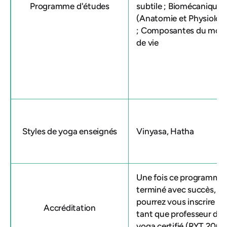
Programme d'études
subtile ; Biomécanique
(Anatomie et Physiologi
; Composantes du mod
de vie
Styles de yoga enseignés
Vinyasa, Hatha
Une fois ce programme
terminé avec succès, v
pourrez vous inscrire en
Accréditation
tant que professeur de
yoga certifié (RYT 200)