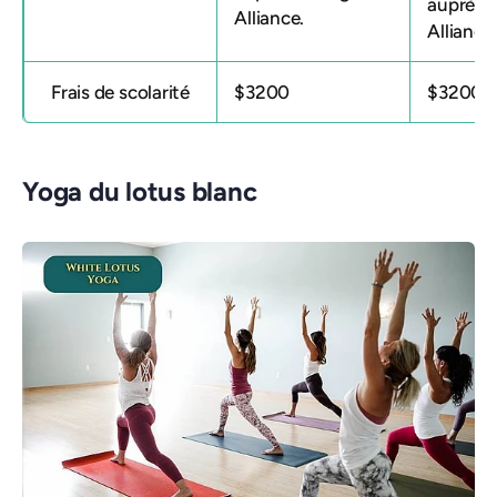
auprès 
Alliance.
Alliance
Frais de scolarité
$3200
$3200
Yoga du lotus blanc