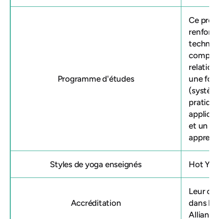
Ce prog
renforce
techniq
compéte
relation
Programme d'études
une for
(système
pratique
applicat
et un ca
apprent
Styles de yoga enseignés
Hot Yog
Leur
cer
Accréditation
dans le
Alliance