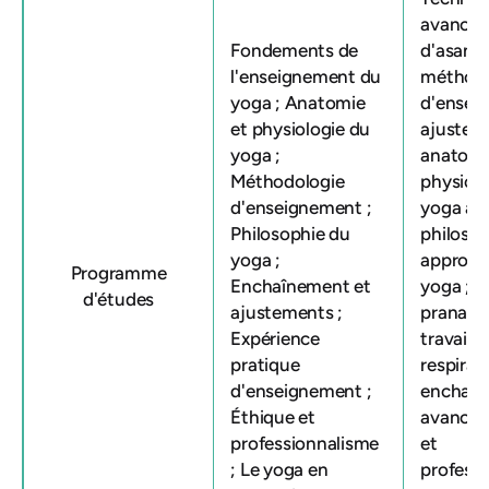
avancée
Fondements de
d'asanas
l'enseignement du
méthodo
yoga ; Anatomie
d'ensei
et physiologie du
ajustem
yoga ;
anatomi
Méthodologie
physiolo
d'enseignement ;
yoga av
Philosophie du
philoso
yoga ;
approfo
Programme
Enchaînement et
yoga ; m
d'études
ajustements ;
pranaya
Expérience
travail
pratique
respirato
d'enseignement ;
enchaîn
Éthique et
avancés 
professionnalisme
et
; Le yoga en
profess