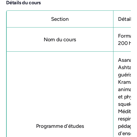
Détails du cours
Section
Détails
Formati
Nom du cours
200 heu
Asanas 
Ashtang
guérison
Krama (
animati
et phys
squelett
Méditat
respirat
Programme d'études
pédagog
d'enseig