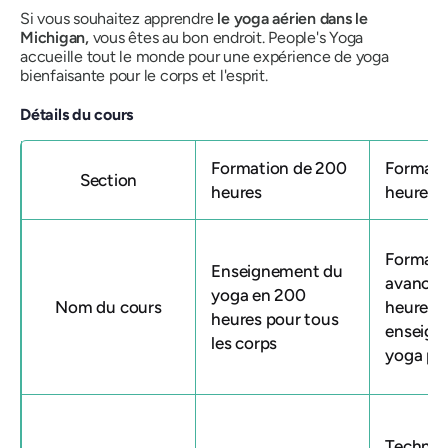
Si vous souhaitez apprendre
le yoga aérien dans le
Michigan,
vous êtes au bon endroit. People's Yoga
accueille tout le monde pour une expérience de yoga
bienfaisante pour le corps et l'esprit.
Détails du cours
Formation de 200
Formati
Section
heures
heures
Formati
Enseignement du
avancée
yoga en 200
Nom du cours
heures 
heures pour tous
enseign
les corps
yoga po
Techniq