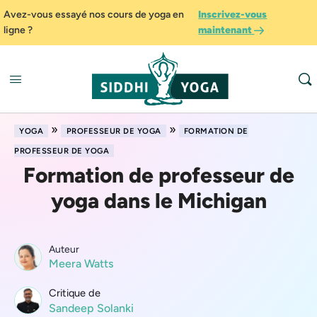
Avez-vous essayé nos cours de yoga en
Inscrivez-vous
ligne ?
maintenant
»
»
YOGA
PROFESSEUR DE YOGA
FORMATION DE
PROFESSEUR DE YOGA
Formation de professeur de
yoga dans le Michigan
Auteur
Meera Watts
Critique de
Sandeep Solanki