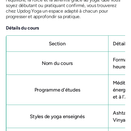
soyez débutant ou pratiquant confirmé, vous trouverez
chez Updog Yoga un espace adapté à chacun pour
progresser et approfondir sa pratique.
Détails du cours
Section
Détails
Formati
Nom du cours
heures 
Méditat
Programme d'études
énergie 
et à l'A
Ashtang
Styles de yoga enseignés
Vinyasa,