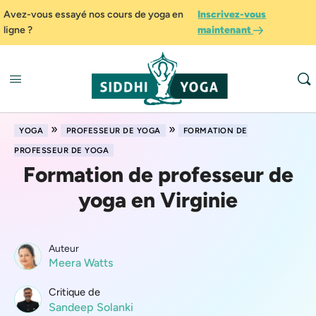
Avez-vous essayé nos cours de yoga en
Inscrivez-vous
ligne ?
maintenant
»
»
YOGA
PROFESSEUR DE YOGA
FORMATION DE
PROFESSEUR DE YOGA
Formation de professeur de
yoga en Virginie
Auteur
Meera Watts
Critique de
Sandeep Solanki