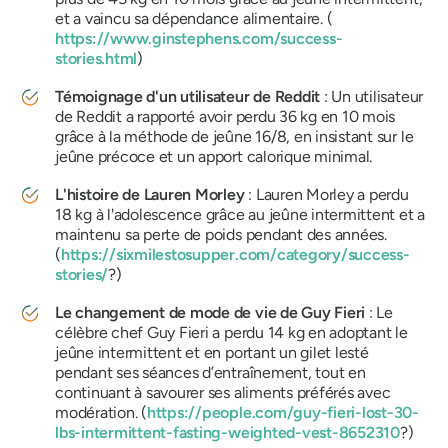
et a vaincu sa dépendance alimentaire. (
https://www.ginstephens.com/success-
stories.html
)
Témoignage d'un utilisateur de Reddit
: Un utilisateur
de Reddit a rapporté avoir perdu 36 kg en 10 mois
grâce à la méthode de jeûne 16/8, en insistant sur le
jeûne précoce et un apport calorique minimal.
L'histoire de Lauren Morley
: Lauren Morley a perdu
18 kg à l'adolescence grâce au jeûne intermittent et a
maintenu sa perte de poids pendant des années.
(
https://sixmilestosupper.com/category/success-
stories/
?)
Le changement de mode de vie de Guy Fieri
: Le
célèbre chef Guy Fieri a perdu 14 kg en adoptant le
jeûne intermittent et en portant un gilet lesté
pendant ses séances d’entraînement, tout en
continuant à savourer ses aliments préférés avec
modération. (
https://people.com/guy-fieri-lost-30-
lbs-intermittent-fasting-weighted-vest-8652310
?)