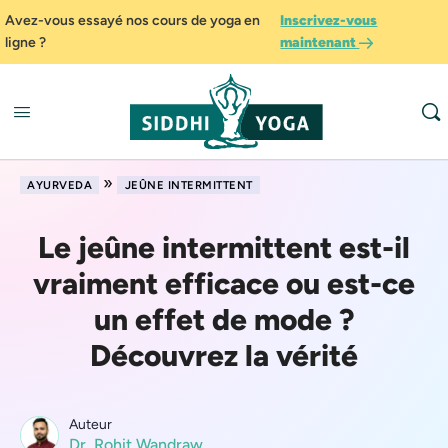
Avez-vous essayé nos cours de yoga en
Inscrivez-vous
ligne ?
maintenant
»
AYURVEDA
JEÛNE INTERMITTENT
Le jeûne intermittent est-il
vraiment efficace ou est-ce
un effet de mode ?
Découvrez la vérité
Auteur
Dr. Rohit Wandraw