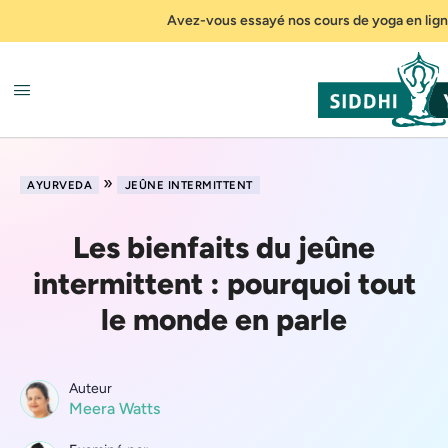
Avez-vous essayé nos cours de yoga en lign
»
AYURVEDA
JEÛNE INTERMITTENT
Les bienfaits du jeûne
intermittent : pourquoi tout
le monde en parle
Auteur
Meera Watts