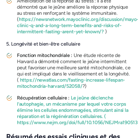
Amélioration de la réponse au stress : Il a été
démontré que le jeûne améliore la réponse physique
au stress en renforçant le système immunitaire.
(
https://newsnetwork.mayoclinic.org/discussion/mayo
clinic-q-and-a-long-term-benefits-and-risks-of-
intermittent-fasting-arent-yet-known/?
)
5. Longévité et bien-être cellulaire
Fonction mitochondriale :
Une étude récente de
Harvard a démontré comment le jeûne intermittent
peut favoriser une meilleure santé mitochondriale, ce
qui est impliqué dans le vieillissement et la longévité.
(
https://newatlas.com/fasting-increase-lifespan-
mitochondria-harvard/52058/
?)
Récupération cellulaire :
Le jeûne déclenche
l’autophagie, un mécanisme par lequel votre corps
élimine les cellules endommagées, stimulant ainsi la
réparation et la régénération cellulaires. (
https://www.nejm.org/doi/full/10.1056/NEJMra190513
Résumé des essais cliniques et des