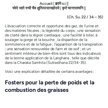
Accueil
|
​
हृदमे
ici
||
स्वेदे
जाते
रुचौ
चैव
क्षुत्पिपासासहोदये
|
कृते
चान्तरात्मनि
||
(Ch. Su. 22 / 34 – 35)
L'évacuation correcte et opportune des gaz, de l'urine et
des matières fécales ; la légèreté du corps ; une sensation
de clarté dans la région cardiaque ; une facilité à roter, à
soulager la gorge et la bouche ; la disparition de la
somnolence et de la fatigue ; l'apparition de la transpiration
; une sensation renouvelée de faim et de soif ; et un
sentiment intérieur de bien-être sont tous des indicateurs
de la bonne application de la
Langhana
, telle que décrite
dans
la Charaka Samhita
(Sutrasthana 22/34-35).
Voici une explication détaillée de certains avantages :
Fosters pour la perte de poids et la
combustion des graisses