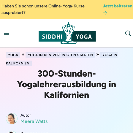
Haben Sie schon unsere Online-Yoga-Kurse
Jetzt beitreten
ausprobiert?
»
»
YOGA
YOGA IN DEN VEREINIGTEN STAATEN
YOGA IN
KALIFORNIEN
300-Stunden-
Yogalehrerausbildung in
Kalifornien
Autor
Meera Watts