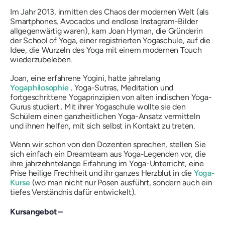
Im Jahr 2013, inmitten des Chaos der modernen Welt (als
Smartphones, Avocados und endlose Instagram-Bilder
allgegenwärtig waren), kam Joan Hyman, die Gründerin
der School of Yoga, einer registrierten Yogaschule, auf die
Idee, die Wurzeln des Yoga mit einem modernen Touch
wiederzubeleben.
Joan, eine erfahrene Yogini, hatte jahrelang
Yogaphilosophie
, Yoga-Sutras, Meditation und
fortgeschrittene Yogaprinzipien von alten indischen Yoga-
Gurus studiert . Mit ihrer Yogaschule wollte sie den
Schülern einen ganzheitlichen Yoga-Ansatz vermitteln
und ihnen helfen, mit sich selbst in Kontakt zu treten.
Wenn wir schon von den Dozenten sprechen, stellen Sie
sich einfach ein Dreamteam aus Yoga-Legenden vor, die
ihre jahrzehntelange Erfahrung im Yoga-Unterricht, eine
Prise heilige Frechheit und ihr ganzes Herzblut in die
Yoga-
Kurse
(wo man nicht nur Posen ausführt, sondern auch ein
tiefes Verständnis dafür entwickelt).
Kursangebot –