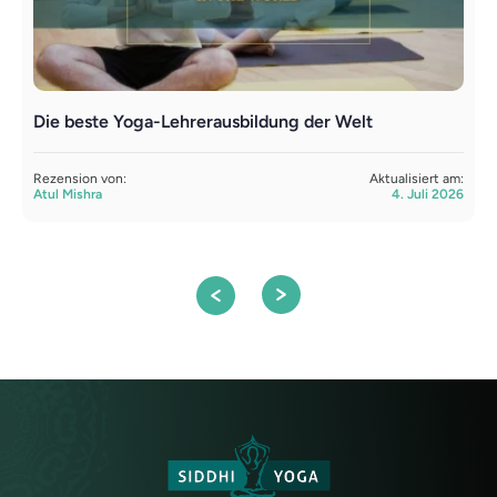
Die beste Yoga-Lehrerausbildung der Welt
L
Y
Rezension von:
Aktualisiert am:
Atul Mishra
4. Juli 2026
R
S