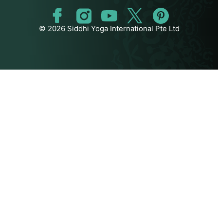
© 2026 Siddhi Yoga International Pte Ltd