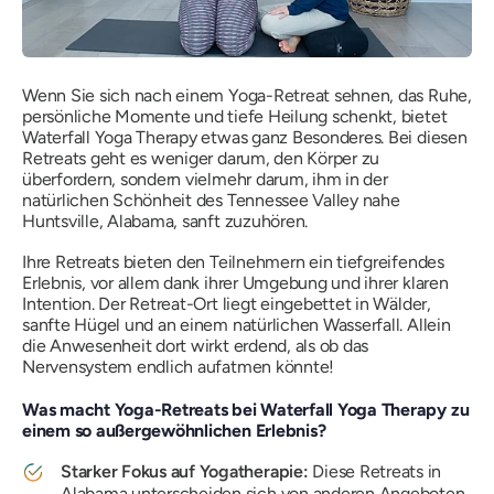
Wenn Sie sich nach einem Yoga-Retreat sehnen, das Ruhe,
persönliche Momente und tiefe Heilung schenkt, bietet
Waterfall Yoga Therapy etwas ganz Besonderes. Bei diesen
Retreats geht es weniger darum, den Körper zu
überfordern, sondern vielmehr darum, ihm in der
natürlichen Schönheit des Tennessee Valley nahe
Huntsville, Alabama, sanft zuzuhören.
Ihre Retreats bieten den Teilnehmern ein tiefgreifendes
Erlebnis, vor allem dank ihrer Umgebung und ihrer klaren
Intention. Der Retreat-Ort liegt eingebettet in Wälder,
sanfte Hügel und an einem natürlichen Wasserfall. Allein
die Anwesenheit dort wirkt erdend, als ob das
Nervensystem endlich aufatmen könnte!
Was macht Yoga-Retreats bei Waterfall Yoga Therapy zu
einem so außergewöhnlichen Erlebnis?
Starker Fokus auf Yogatherapie:
Diese Retreats in
Alabama unterscheiden sich von anderen Angeboten