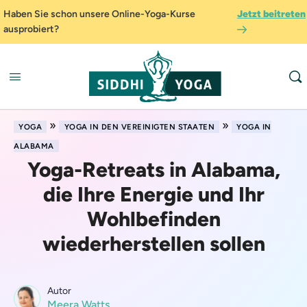
Haben Sie schon unsere Online-Yoga-Kurse
Jetzt beitreten
ausprobiert?
»
»
YOGA
YOGA IN DEN VEREINIGTEN STAATEN
YOGA IN
ALABAMA
Yoga-Retreats in Alabama,
die Ihre Energie und Ihr
Wohlbefinden
wiederherstellen sollen
Autor
Meera Watts