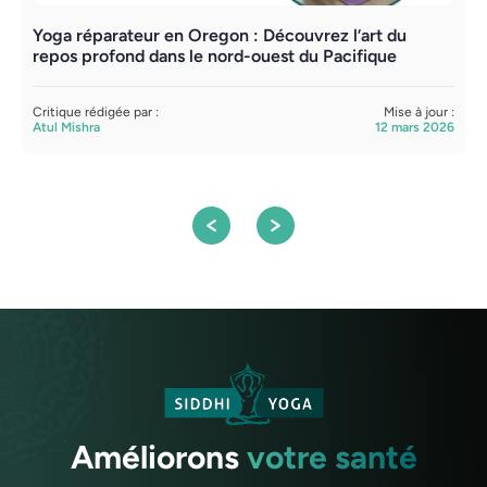
Yoga réparateur en Oregon : Découvrez l’art du
S
repos profond dans le nord-ouest du Pacifique
p
m
Critique rédigée par :
Mise à jour :
Atul Mishra
12 mars 2026
C
A
Améliorons
votre santé